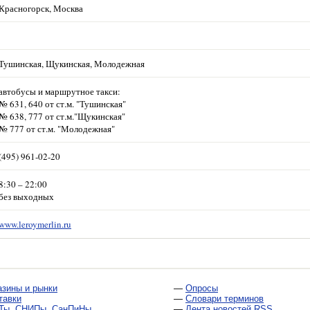
Красногорск, Москва
Тушинская, Щукинская, Молодежная
автобусы и маршрутное такси:
№ 631, 640 от ст.м. "Тушинская"
№ 638, 777 от ст.м."Щукинская"
№ 777 от ст.м. "Молодежная"
(495) 961-02-20
8:30 – 22:00
без выходных
www.leroymerlin.ru
азины и рынки
—
Опросы
тавки
—
Словари терминов
Ты, СНИПы, СанПиНы
—
Лента новостей RSS