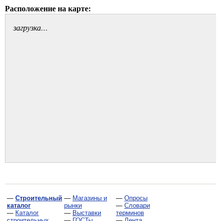
Расположение на карте:
загрузка…
—
Строительный
—
Магазины и
—
Опросы
каталог
рынки
—
Словари
—
Каталог
—
Выставки
терминов
строительных
—
ГОСТы,
—
Лента