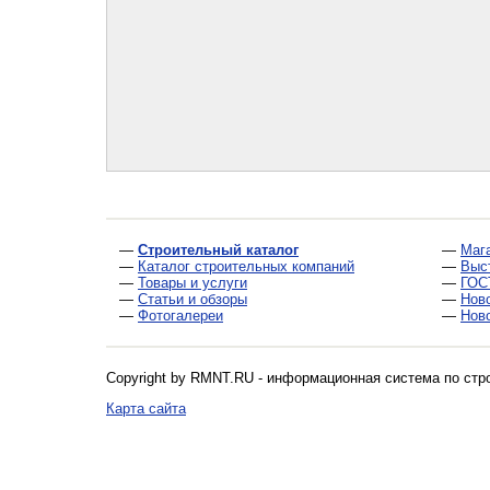
—
Строительный каталог
—
Маг
—
Каталог строительных компаний
—
Выс
—
Товары и услуги
—
ГОС
—
Статьи и обзоры
—
Нов
—
Фотогалереи
—
Нов
Copyright by RMNT.RU - информационная система по
стр
Карта сайта