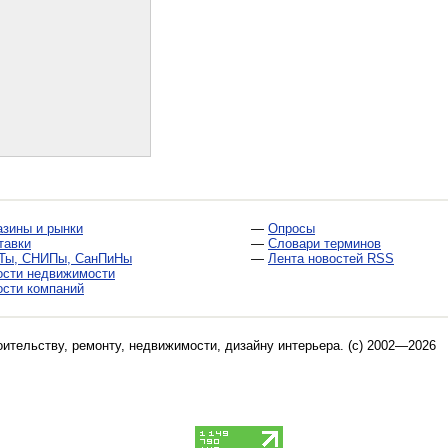
азины и рынки
—
Опросы
тавки
—
Словари терминов
Ты, СНИПы, СанПиНы
—
Лента новостей RSS
ости недвижимости
ости компаний
оительству, ремонту, недвижимости, дизайну интерьера
. (c) 2002—2026