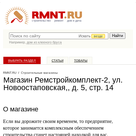
строительство
ремонт
дом и дача
Искать
везде
Например,
дом из клееного бруса
ВЫБРАТЬ РАЗДЕЛ
СТАТЬИ
ТОВАРЫ
КАТАЛОГ КОМПАНИЙ
RMNT.RU
/
Строительные магазины
Магазин Ремстройкомплект-2, ул.
Новоостаповская,, д. 5, стр. 14
О магазине
Если вы дорожите своим временем, то предприятие,
которое занимается комплексным обеспечением
строительства станет настоящей находкой для вас.