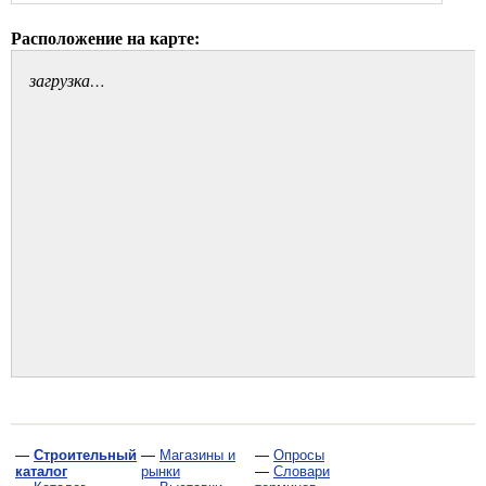
Расположение на карте:
загрузка…
—
Строительный
—
Магазины и
—
Опросы
каталог
рынки
—
Словари