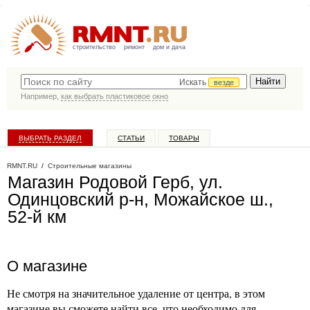
строительство
ремонт
дом и дача
Искать
везде
Например,
как выбрать пластиковое окно
ВЫБРАТЬ РАЗДЕЛ
СТАТЬИ
ТОВАРЫ
КАТАЛОГ КОМПАНИЙ
RMNT.RU
/
Строительные магазины
Магазин Родовой Герб, ул.
Одинцовский р-н, Можайское ш.,
52-й км
О магазине
Не смотря на значительное удаление от центра, в этом
магазине вы сможете найти все, что необходимо для