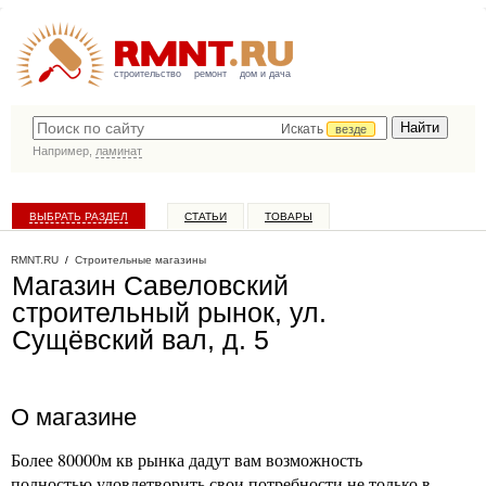
строительство
ремонт
дом и дача
Искать
везде
Например,
ламинат
ВЫБРАТЬ РАЗДЕЛ
СТАТЬИ
ТОВАРЫ
КАТАЛОГ КОМПАНИЙ
RMNT.RU
/
Строительные магазины
Магазин Савеловский
строительный рынок, ул.
Сущёвский вал, д. 5
О магазине
Более 80000м кв рынка дадут вам возможность
полностью удовлетворить свои потребности не только в