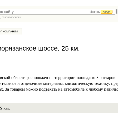
Искать
везде
р,
газонокосилки
ОГ КОМПАНИЙ
ворязанское шоссе, 25 км.
ской области расположен на территории площадью 8 гектаров.
ительные и отделочные материалы, климатическую технику, пр
ах. За товаром можно подъехать на автомобиле к любому павильо
5 км.