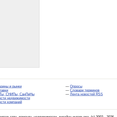
азины и рынки
—
Опросы
тавки
—
Словари терминов
Ты, СНИПы, СанПиНы
—
Лента новостей RSS
ости недвижимости
ости компаний
оительству, ремонту, недвижимости, дизайну интерьера
. (c) 2002—2026