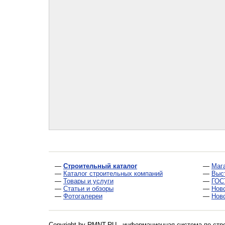
—
Строительный каталог
—
Маг
—
Каталог строительных компаний
—
Выс
—
Товары и услуги
—
ГОС
—
Статьи и обзоры
—
Нов
—
Фотогалереи
—
Нов
Copyright by RMNT.RU - информационная система по
стр