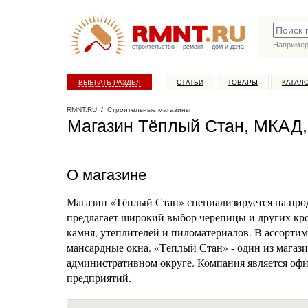
Наприме
строительство
ремонт
дом и дача
ВЫБРАТЬ РАЗДЕЛ
СТАТЬИ
ТОВАРЫ
КАТАЛ
RMNT.RU
/
Строительные магазины
Магазин Тёплый Стан, МКАД,
О магазине
Магазин «Тёплый Стан» специализируется на прод
предлагает широкий выбор черепицы и других кро
камня, утеплителей и пиломатериалов. В ассорти
мансардные окна. «Тёплый Стан» - один из мага
административном округе. Компания является о
предприятий.