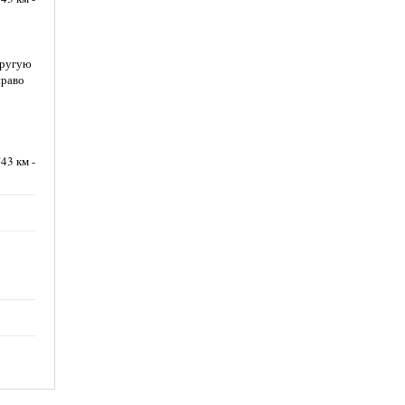
другую
право
43 км -