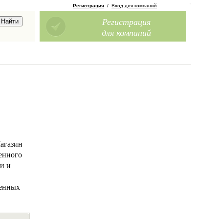
Регистрация
/
Вход для компаний
Регистрация
для компаний
Магазин
енного
и и
ленных