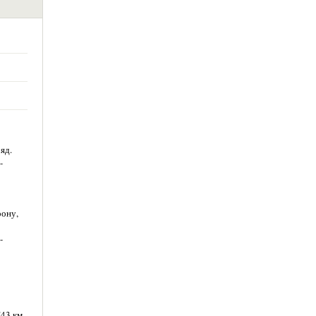
яд.
-
рону,
-
43 км -