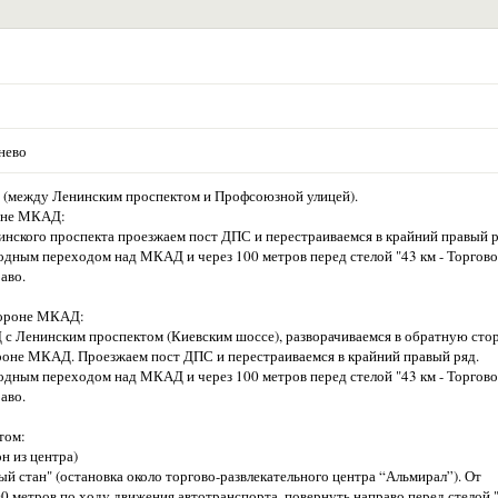
нево
 (между Ленинским проспектом и Профсоюзной улицей).
оне МКАД:
нского проспекта проезжаем пост ДПС и перестраиваемся в крайний правый р
дным переходом над МКАД и через 100 метров перед стелой "43 км - Торгово
аво.
тороне МКАД:
с Ленинским проспектом (Киевским шоссе), разворачиваемся в обратную сто
ороне МКАД. Проезжаем пост ДПС и перестраиваемся в крайний правый ряд.
дным переходом над МКАД и через 100 метров перед стелой "43 км - Торгово
аво.
том:
н из центра)
й стан" (остановка около торгово-развлекательного центра “Альмирал”). От
0 метров по ходу движения автотранспорта, повернуть направо перед стелой "