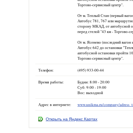
Торгово-сервисный центр".
От м. Теплый Стан (первый ваго
Автобус 781, 767 или маршрутно
сторону МКАД, от автобусной о
перед стелой "43 км - Торгово-с
От м. Ясенево (последний вагон 
Автобус 642 до остановки "Теп
автобусной остановки пройти 10
Торгово-сервисный центр".
Телефон:
(495) 933-00-44
Время работы:
Будни: 8:00 - 20:00
Суб: 9:00 - 19:00
Вос: выходной
Адрес в интернете:
www.unikma.ru/company/adress_t
Открыть на Яндекс.Картах