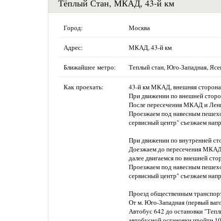
Тёплый Стан, МКАД, 43-й км
Город:
Москва
Адрес:
МКАД, 43-й км
Ближайшее метро:
Теплый стан, Юго-Западная, Ясе
Как проехать:
43-й км МКАД, внешняя сторона
При движении по внешней стор
После пересечения МКАД и Лени
Проезжаем под навесным пешехо
сервисный центр" съезжаем напр
При движении по внутренней с
Доезжаем до пересечения МКАД 
далее двигаемся по внешней ст
Проезжаем под навесным пешехо
сервисный центр" съезжаем напр
Проезд общественным транспор
От м. Юго-Западная (первый ваго
Автобус 642 до остановки "Теплы
автобусной остановки пройти 10