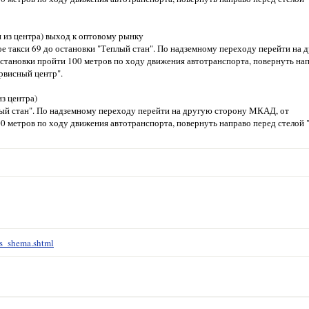
н из центра) выход к оптовому рынку
е такси 69 до остановки "Теплый стан". По надземному переходу перейти на 
становки пройти 100 метров по ходу движения автотранспорта, повернуть на
ервисный центр".
из центра)
лый стан". По надземному переходу перейти на другую сторону МКАД, от
0 метров по ходу движения автотранспорта, повернуть направо перед стелой "
s_shema.shtml