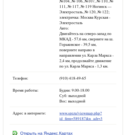
№104, № 106, №107, № 110, №
111, № 117, № 119 Ногинск —
Электросталь, № 120, № 122;
электричка: Москва Курская -
Электросталь
Авто:
Двигайтесь на северо-запад по
МКАД - 57,6 км, сверните на ш.
Горьковское - 39,5 км,
поверните направо в
направлении ул. Карла Маркса -
2,4 км, продолжайте движение
по ул. Карла Маркса - 1,3 км.
Телефон:
(910) 418-49-65
Время работы:
Будни: 9.00-18.00
Суб: выходной
Вос: выходной
Адрес в интернете:
www.spr.ru/viewmap.php?
id_firm=589187&n_adr=3
Открыть на Яндекс.Картах