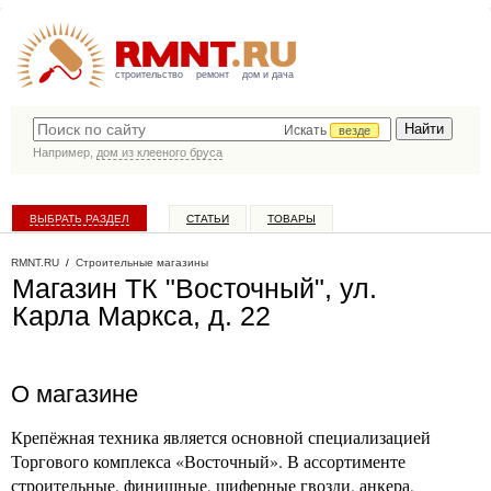
строительство
ремонт
дом и дача
Искать
везде
Например,
дом из клееного бруса
ВЫБРАТЬ РАЗДЕЛ
СТАТЬИ
ТОВАРЫ
КАТАЛОГ КОМПАНИЙ
RMNT.RU
/
Строительные магазины
Магазин ТК "Восточный", ул.
Карла Маркса, д. 22
О магазине
Крепёжная техника является основной специализацией
Торгового комплекса «Восточный». В ассортименте
строительные, финишные, шиферные гвозди, анкера,