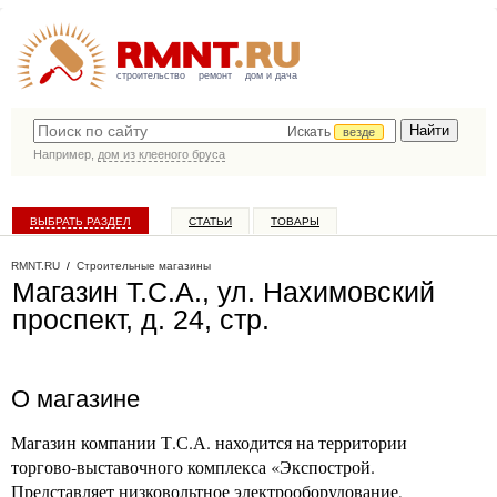
строительство
ремонт
дом и дача
Искать
везде
Например,
дом из клееного бруса
ВЫБРАТЬ РАЗДЕЛ
СТАТЬИ
ТОВАРЫ
КАТАЛОГ КОМПАНИЙ
RMNT.RU
/
Строительные магазины
Магазин Т.С.А., ул. Нахимовский
проспект, д. 24, стр.
О магазине
Магазин компании Т.С.А. находится на территории
торгово-выставочного комплекса «Экспострой.
Представляет низковольтное электрооборудование,