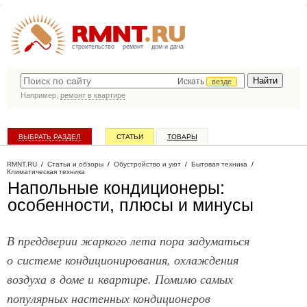
строительство
ремонт
дом и дача
Искать
везде
Например,
ремонт в квартире
ВЫБРАТЬ РАЗДЕЛ
СТАТЬИ
ТОВАРЫ
КАТАЛОГ КОМПАНИЙ
RMNT.RU
/
Статьи и обзоры
/
Обустройство и уют
/
Бытовая техника
/
Климатическая техника
Напольные кондиционеры:
особенности, плюсы и минусы
В преддверии жаркого лета пора задуматься
о системе кондиционирования, охлаждения
воздуха в доме и квартире. Помимо самых
популярных настенных кондиционеров