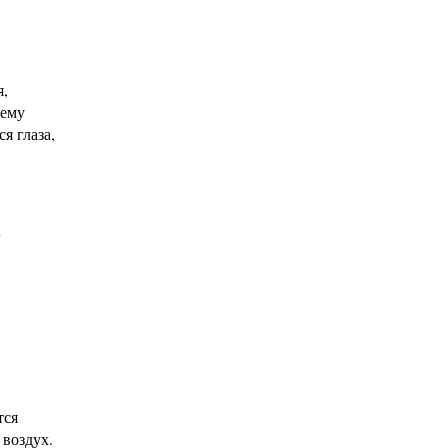
я,
чему
я глаза,
ь
тся
 воздух.