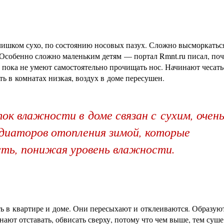
слишком сухо, по состоянию носовых пазух. Сложно высморкатьс
. Особенно сложно маленьким детям — портал Rmnt.ru писал, по
пока не умеют самостоятельно прочищать нос. Начинают чесатьс
ь в комнатах низкая, воздух в доме пересушен.
к влажности в доме связан с сухим, очен
диаторов отопления зимой, которые
сть, понижая уровень влажности.
ь в квартире и доме. Они пересыхают и отклеиваются. Образую
ют отставать, обвисать сверху, потому что чем выше, тем суше