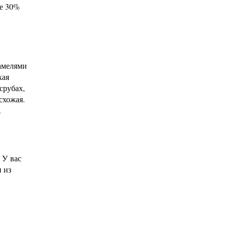
же 30%
ламелями
кая
срубах,
схожая.
.
 У вас
 из