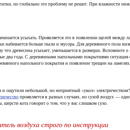
атки, но глобально это проблему не решит. При влажности ни
начинается усыхать. Проявляется это в появлении щелей между 
ыки набивается больше пыли и мусора. Для деревянного пола низ
у что древесина усыхает, уменьшается в размерах. Вспомните о 
вые два года. С деревянными напольными покрытиями ситуация 
вянного напольного покрытия и появление трещин на ламелях
и и ощутили небольшой, но неприятный «укол» электричеством?
тричество
проявляется в разных случаях, но сухой воздух — один
, шерсти кота говорит о том, что у вас слишком сухо.
тель воздуха строго по инструкции