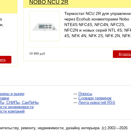
NOBO NCU 2R
Термостат NCU 2R для управлени
о
через Ecohub конвекторами Nobo
и,
NTE4S NFC4S, NFC4N, NFC2S,
NFC2N и новых серий NTL 4S, NF
4S, NFK 4N, NFK 2S, NFK 2N, NF
19 990 руб
Купить
ить
азины и рынки
—
Опросы
тавки
—
Словари терминов
Ты, СНИПы, СанПиНы
—
Лента новостей RSS
ости недвижимости
ости компаний
оительству, ремонту, недвижимости, дизайну интерьера
. (c) 2002—2026