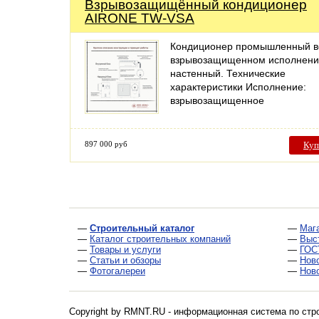
Взрывозащищённый кондиционер
AIRONE TW-VSA
Кондиционер промышленный в
взрывозащищенном исполнени
настенный. Технические
характеристики Исполнение:
взрывозащищенное
897 000 руб
Куп
—
Строительный каталог
—
Маг
—
Каталог строительных компаний
—
Выс
—
Товары и услуги
—
ГОС
—
Статьи и обзоры
—
Нов
—
Фотогалереи
—
Нов
Copyright by RMNT.RU - информационная система по
стр