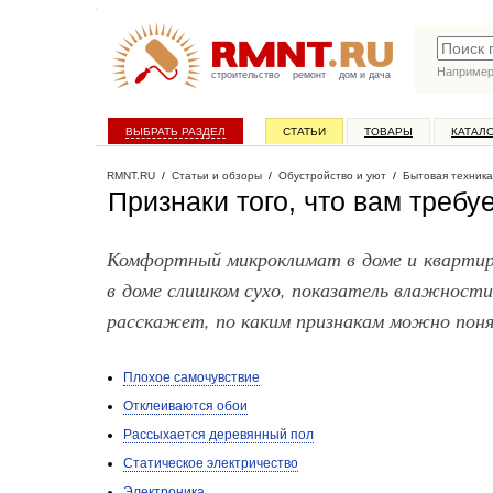
Наприме
строительство
ремонт
дом и дача
ВЫБРАТЬ РАЗДЕЛ
СТАТЬИ
ТОВАРЫ
КАТАЛ
RMNT.RU
/
Статьи и обзоры
/
Обустройство и уют
/
Бытовая техника
Признаки того, что вам требу
Комфортный микроклимат в доме и квартире
в доме слишком сухо, показатель влажност
расскажет, по каким признакам можно поня
Плохое самочувствие
Отклеиваются обои
Рассыхается деревянный пол
Статическое электричество
Электроника