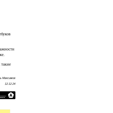
тбуков
лажности
же.
 такие
рь Максимов
12.12.24