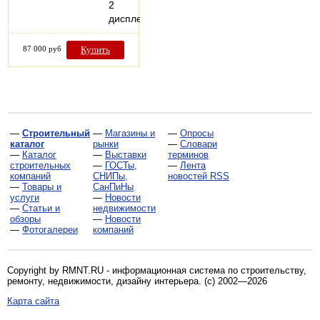
2
дисплея…
87 000 руб
Купить
—
Строительный
—
Магазины и
—
Опросы
каталог
рынки
—
Словари
—
Каталог
—
Выставки
терминов
строительных
—
ГОСТы,
—
Лента
компаний
СНИПы,
новостей RSS
—
Товары и
СанПиНы
услуги
—
Новости
—
Статьи и
недвижимости
обзоры
—
Новости
—
Фотогалереи
компаний
Copyright by RMNT.RU - информационная система по
строительству,
ремонту, недвижимости, дизайну интерьера
. (c) 2002—2026
Карта сайта