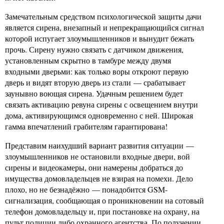
Замечательным средством психологической защиты дачи
является сирена, внезапный и непрекращающийся сигнал
которой испугает злоумышленников и вынудит бежать
прочь. Сирену нужно связать с датчиком движения,
установленным скрытно в тамбуре между двумя
входными дверьми: как только воры откроют первую
дверь и видят вторую дверь из стали — срабатывает
заунывно воющая сирена. Удачным решением будет
связать активацию ревуна сирены с освещением внутри
дома, активирующимся одновременно с ней. Широкая
гамма впечатлений грабителям гарантирована!
Представим наихудший вариант развития ситуации —
злоумышленников не остановили входные двери, вой
сирены и видеокамеры, они намерены добраться до
имущества домовладельцев не взирая на помехи. Дело
плохо, но не безнадёжно — понадобится GSM-
сигнализация, сообщающая о проникновении на сотовый
телефон домовладельцу и, при постановке на охрану, на
пульт полиции либо охранного агентства. По получении