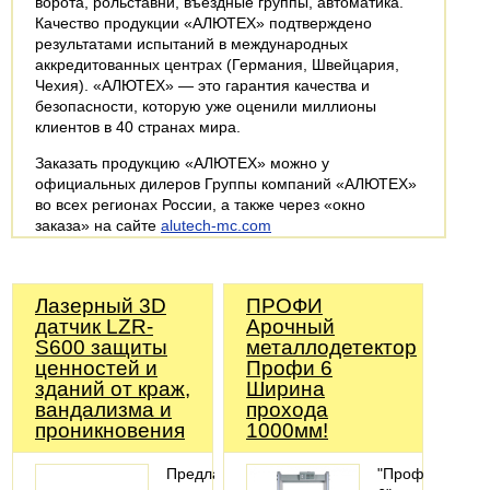
ворота, рольставни, въездные группы, автоматика.
Качество продукции «АЛЮТЕХ» подтверждено
результатами испытаний в международных
аккредитованных центрах (Германия, Швейцария,
Чехия). «АЛЮТЕХ» — это гарантия качества и
безопасности, которую уже оценили миллионы
клиентов в 40 странах мира.
Заказать продукцию «АЛЮТЕХ» можно у
официальных дилеров Группы компаний «АЛЮТЕХ»
во всех регионах России, а также через «окно
заказа» на сайте
alutech-mc.com
Лазерный 3D
ПРОФИ
датчик LZR-
Арочный
S600 защиты
металлодетектор
ценностей и
Профи 6
зданий от краж,
Ширина
вандализма и
прохода
проникновения
1000мм!
Предлагаем
"Профи