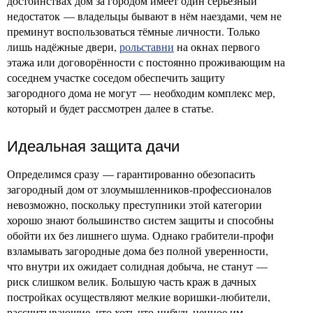
достоинствах дом за городом имеет один серьёзный
недостаток — владельцы бывают в нём наездами, чем не
преминут воспользоваться тёмные личности. Только
лишь надёжные двери,
рольставни
на окнах первого
этажа или договорённости с постоянно проживающим на
соседнем участке соседом обеспечить защиту
загородного дома не могут — необходим комплекс мер,
который и будет рассмотрен далее в статье.
Идеальная защита дачи
Определимся сразу — гарантированно обезопасить
загородный дом от злоумышленников-профессионалов
невозможно, поскольку преступники этой категории
хорошо знают большинство систем защиты и способны
обойти их без лишнего шума. Однако грабители-профи
взламывать загородные дома без полной уверенности,
что внутри их ожидает солидная добыча, не станут —
риск слишком велик. Большую часть краж в дачных
постройках осуществляют мелкие воришки-любители,
рассчитывающие, что хоть что-нибудь ценное им