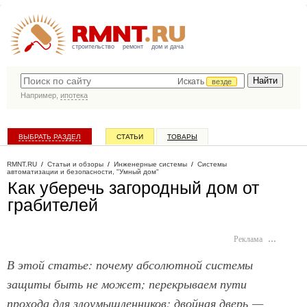
строительство
ремонт
дом и дача
Искать
везде
Например,
ипотека
ВЫБРАТЬ РАЗДЕЛ
СТАТЬИ
ТОВАРЫ
КАТАЛОГ КОМПАНИЙ
RMNT.RU
/
Статьи и обзоры
/
Инженерные системы
/
Системы
автоматизации и безопасности, "Умный дом"
Как уберечь загородный дом от
грабителей
Реклама
…
В этой статье: почему абсолютной системы
защиты быть не может; перекрываем пути
прохода для злоумышленников; двойная дверь —