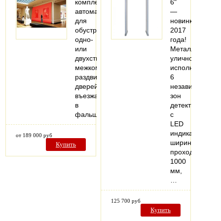
комплекты
6"
автоматики
—
для
новинка
обустройства
2017
одно-
года!
или
Металлодетект
двухстворчатых
уличного
межкомнатных
исполнения,
раздвижных
6
дверей,
независимых
въезжающих
зон
в
детектировани
фальшстену..
с
LED
индикацией,
от 189 000 руб
ширина
Купить
прохода
1000
мм,
…
125 700 руб
Купить