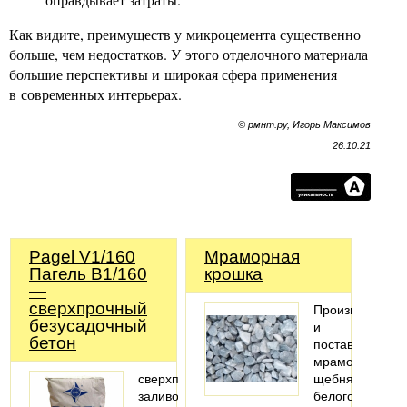
Как видите, преимуществ у микроцемента существенно
больше, чем недостатков. У этого отделочного материала
большие перспективы и широкая сфера применения
в современных интерьерах.
© рмнт.ру, Игорь Максимов
26.10.21
Pagel V1/160
Мраморная
Пагель В1/160
крошка
—
сверхпрочный
Производство
безусадочный
и
бетон
поставки
мраморного
сверхпрочный
щебня
заливочный
белого,