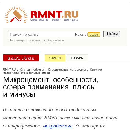
строительство
ремонт
дом и дача
Искать
везде
Например,
строительство бассейнов
ВЫБРАТЬ РАЗДЕЛ
СТАТЬИ
ТОВАРЫ
КАТАЛОГ КОМПАНИЙ
RMNT.RU
/
Статьи и обзоры
/
Строительные материалы
/
Сыпучие
материалы, строительные смеси
Микроцемент: особенности,
сфера применения, плюсы
и минусы
В статье о появлении новых отделочных
материалов сайт RMNT несколько лет назад писал
о микроцементе,
микробетоне
. За это время