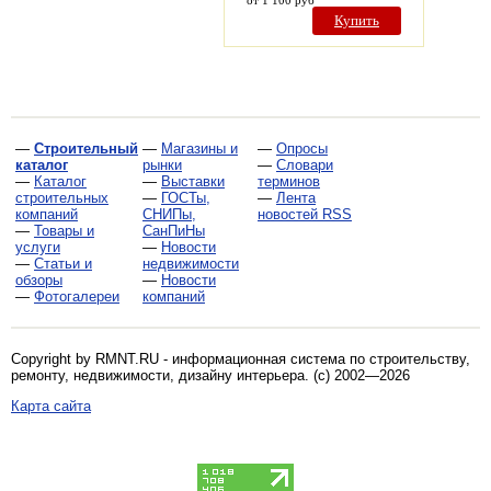
от 1 100 руб
Купить
—
Строительный
—
Магазины и
—
Опросы
каталог
рынки
—
Словари
—
Каталог
—
Выставки
терминов
строительных
—
ГОСТы,
—
Лента
компаний
СНИПы,
новостей RSS
—
Товары и
СанПиНы
услуги
—
Новости
—
Статьи и
недвижимости
обзоры
—
Новости
—
Фотогалереи
компаний
Copyright by RMNT.RU - информационная система по
строительству,
ремонту, недвижимости, дизайну интерьера
. (c) 2002—2026
Карта сайта