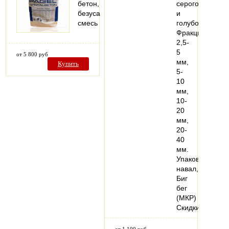
бетон,
серого
безусадочная
и
смесь
голубого.
Фракции
2,5-
5
от 5 800 руб
мм,
Купить
5-
10
мм,
10-
20
мм,
20-
40
мм.
Упаковка:
навал,
Биг
бег
(МКР)
Скидки…