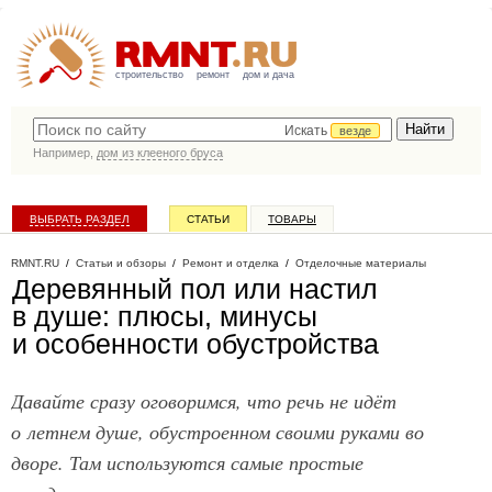
строительство
ремонт
дом и дача
Искать
везде
Например,
дом из клееного бруса
ВЫБРАТЬ РАЗДЕЛ
СТАТЬИ
ТОВАРЫ
КАТАЛОГ КОМПАНИЙ
RMNT.RU
/
Статьи и обзоры
/
Ремонт и отделка
/
Отделочные материалы
Деревянный пол или настил
в душе: плюсы, минусы
и особенности обустройства
Давайте сразу оговоримся, что речь не идёт
о летнем душе, обустроенном своими руками во
дворе. Там используются самые простые