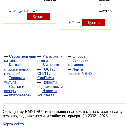
и
других…
от 420 до 1 420 руб
Купить
от 457 руб
Купить
—
Строительный
—
Магазины и
—
Опросы
каталог
рынки
—
Словари
—
Каталог
—
Выставки
терминов
строительных
—
ГОСТы,
—
Лента
компаний
СНИПы,
новостей RSS
—
Товары и
СанПиНы
услуги
—
Новости
—
Статьи и
недвижимости
обзоры
—
Новости
—
Фотогалереи
компаний
Copyright by RMNT.RU - информационная система по
строительству,
ремонту, недвижимости, дизайну интерьера
. (c) 2002—2026
Карта сайта