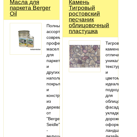
Масла для
Камень
паркета Berger
Тигровый
Oil
ростовский
песчаник
облицовочный
Полный
пластушка
ассортимент
современных
профессиональных
Тигровый
масел
камень
для
отличается
паркета
уникальной
и
текстурой
других
и
напольных
цветом,
покрытий
идеально
и
подходит
конструкций
для
из
облицовки
дерева
фасадов,
от
укладки
"Berger-
дорожек,
Seidle"
оформления
-
ландшафтного
ведущего…
дизайна