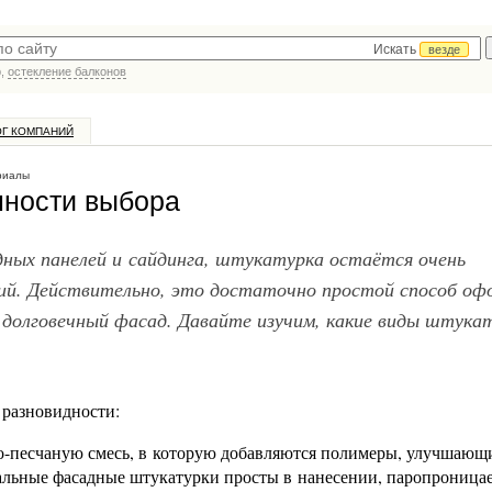
Искать
везде
р,
остекление балконов
ОГ КОМПАНИЙ
риалы
нности выбора
ных панелей и сайдинга, штукатурка остаётся очень
ий. Действительно, это достаточно простой способ оф
 долговечный фасад. Давайте изучим, какие виды штука
 разновидности:
но-песчаную смесь, в которую добавляются полимеры, улучшающ
альные фасадные штукатурки просты в нанесении, паропроница