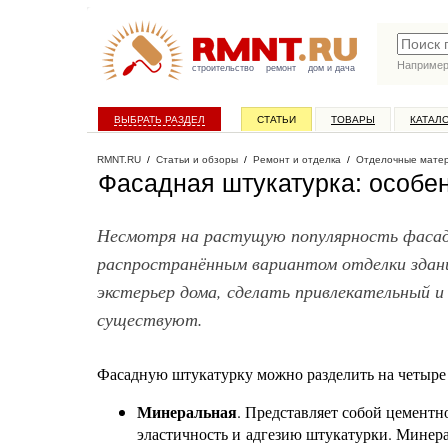
Наприме
строительство
ремонт
дом и дача
ВЫБРАТЬ РАЗДЕЛ
СТАТЬИ
ТОВАРЫ
КАТАЛ
RMNT.RU
/
Статьи и обзоры
/
Ремонт и отделка
/
Отделочные мате
Фасадная штукатурка: особе
Несмотря на растущую популярность фасад
распространённым вариантом отделки здан
экстерьер дома, сделать привлекательный и
существуют.
Фасадную штукатурку можно разделить на четыре
Минеральная
. Представляет собой цемент
эластичность и адгезию штукатурки. Минер