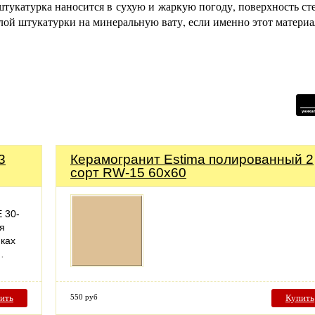
штукатурка наносится в сухую и жаркую погоду, поверхность ст
слой штукатурки на минеральную вату, если именно этот материа
3
Керамогранит Estima полированный 2
сорт RW-15 60х60
 30-
я
нках
…
ить
550 руб
Купить