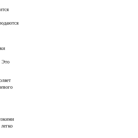
ится
родаются
рки
. Это
оляет
иевого
сокими
 легко