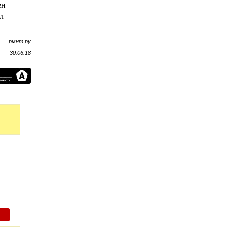
ен
л
рмнт.ру
30.06.18