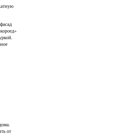
икатную
 фасад
«короед»
уркой.
зное
дома.
ить от