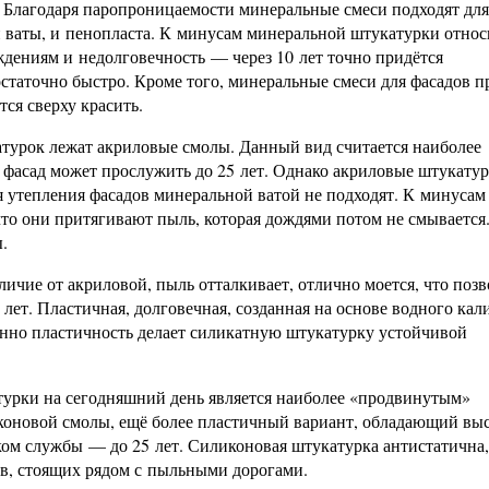
Благодаря паропроницаемости минеральные смеси подходят для
 ваты, и пенопласта. К минусам минеральной штукатурки относ
дениям и недолговечность — через 10 лет точно придётся
статочно быстро. Кроме того, минеральные смеси для фасадов п
тся сверху красить.
атурок лежат акриловые смолы. Данный вид считается наиболее
фасад может прослужить до 25 лет. Однако акриловые штукату
 утепления фасадов минеральной ватой не подходят. К минусам
что они притягивают пыль, которая дождями потом не смывается
.
тличие от акриловой, пыль отталкивает, отлично моется, что позв
лет. Пластичная, долговечная, созданная на основе водного кал
енно пластичность делает силикатную штукатурку устойчивой
турки на сегодняшний день является наиболее «продвинутым»
иконовой смолы, ещё более пластичный вариант, обладающий вы
ом службы — до 25 лет. Силиконовая штукатурка антистатична,
ов, стоящих рядом с пыльными дорогами.