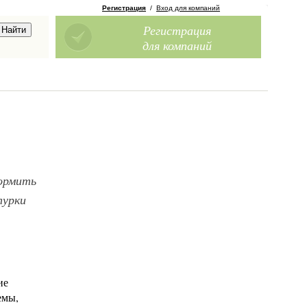
Регистрация
/
Вход для компаний
Регистрация
для компаний
ормить
турки
ие
емы,