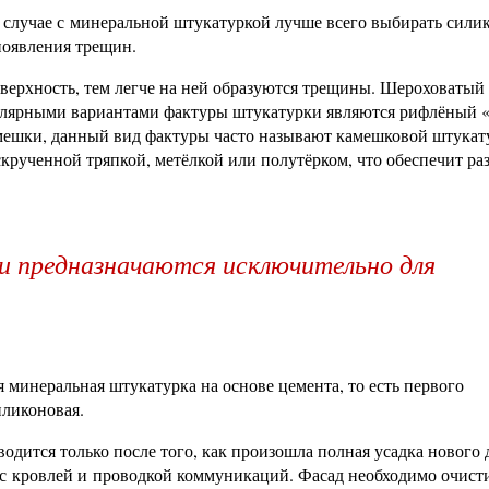
 в случае с минеральной штукатуркой лучше всего выбирать сил
появления трещин.
оверхность, тем легче на ней образуются трещины. Шероховатый
улярными вариантами фактуры штукатурки являются рифлёный 
мешки, данный вид фактуры часто называют камешковой штукат
крученной тряпкой, метёлкой или полутёрком, что обеспечит ра
 предназначаются исключительно для
я минеральная штукатурка на основе цемента, то есть первого
иликоновая.
одится только после того, как произошла полная усадка нового 
ы с кровлей и проводкой коммуникаций. Фасад необходимо очист