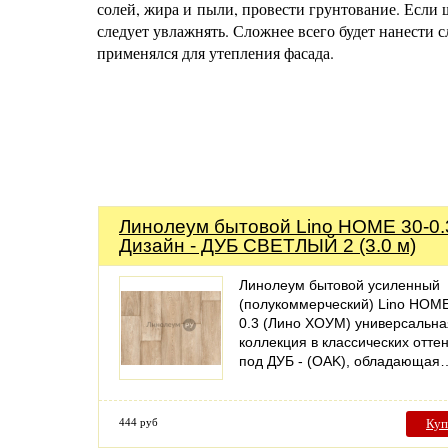
солей, жира и пыли, провести грунтование. Если 
следует увлажнять. Сложнее всего будет нанести 
применялся для утепления фасада.
Линолеум бытовой Lino HOME 30-0.
Дизайн - ДУБ СВЕТЛЫЙ 2 (3.0 м)
Линолеум бытовой усиленный
(полукоммерческий) Lino HOME
0.3 (Лино ХОУМ) универсальна
коллекция в классических отте
под ДУБ - (OAK), обладающая
444 руб
Куп