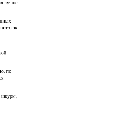
ия лучше
онных
 потолок
той
но, по
ся
е шкуры,