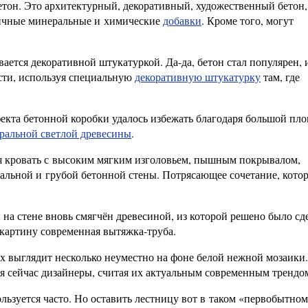
бетон. Это архитектурный, декоративный, художественный бетон,
личные минеральные и химические
добавки
. Кроме того, могут
вается декоративной штукатуркой. Да-да, бетон стал популярен,
сти, используя специальную
декоративную штукатурку
там, где
фекта бетонной коробки удалось избежать благодаря большой пл
уральной светлой древесины
.
я кровать с высоким мягким изголовьем, пышным покрывалом,
альной и грубой бетонной стены. Потрясающее сочетание, котор
 на стене вновь смягчён древесиной, из которой решено было сд
картину современная вытяжка-труба.
их выглядит несколько неуместно на фоне белой нежной мозаики
я сейчас дизайнеры, считая их актуальным современным трендо
ользуется часто. Но оставить лестницу вот в таком «первобытном