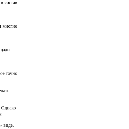
 в состав
 и многие
ощади
ое точно
елать
. Однако
м.
» виде,