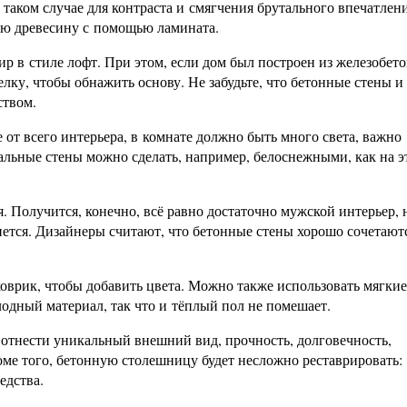
 таком случае для контраста и смягчения брутального впечатлен
ую древесину с помощью ламината.
р в стиле лофт. При этом, если дом был построен из железобет
елку, чтобы обнажить основу. Не забудьте, что бетонные стены и
ством.
 от всего интерьера, в комнате должно быть много света, важно
альные стены можно сделать, например, белоснежными, как на э
. Получится, конечно, всё равно достаточно мужской интерьер, 
нется. Дизайнеры считают, что бетонные стены хорошо сочетают
оврик, чтобы добавить цвета. Можно также использовать мягки
олодный материал, так что и тёплый пол не помешает.
тнести уникальный внешний вид, прочность, долговечность,
ме того, бетонную столешницу будет несложно реставрировать:
едства.