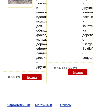
текстурой
и
и
других
цветом,
напольных
идеально
покрытий
подходит
и
для
конструкций
облицовки
из
фасадов,
дерева
укладки
от
дорожек,
"Berger-
оформления
Seidle"
ландшафтного
-
дизайна
ведущего…
и
других…
от 420 до 1 420 руб
Купить
от 457 руб
Купить
—
Строительный
—
Магазины и
—
Опросы