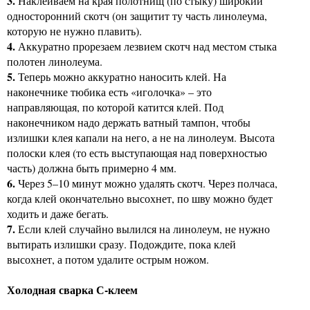
3.
Наклеиваем на края полотнищ (по стыку) широкий
односторонний скотч (он защитит ту часть линолеума,
которую не нужно плавить).
4.
Аккуратно прорезаем лезвием скотч над местом стыка
полотен линолеума.
5.
Теперь можно аккуратно наносить клей. На
наконечнике тюбика есть «иголочка» – это
направляющая, по которой катится клей. Под
наконечником надо держать ватный тампон, чтобы
излишки клея капали на него, а не на линолеум. Высота
полоски клея (то есть выступающая над поверхностью
часть) должна быть примерно 4 мм.
6.
Через 5–10 минут можно удалять скотч. Через полчаса,
когда клей окончательно высохнет, по шву можно будет
ходить и даже бегать.
7.
Если клей случайно вылился на линолеум, не нужно
вытирать излишки сразу. Подождите, пока клей
высохнет, а потом удалите острым ножом.
Холодная сварка С-клеем