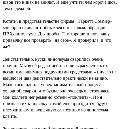
швов это никак не влияет. И еще учтите: чем короче шов,
тем надежней.
Кстати, в представительстве фирмы «Таркетт Соммер»
мне презентовали тюбик клея и несколько образцов
ПВХ-линолеума. Для пробы. Там хорошо знают нашу
привычку все проверять «на себе». Я проверила, и что
же?
Действительно, куски линолеума сварились очень
прочно. Мы всей редакцией пытались расчленить их
всеми имеющимися подручными средствами – ничего не
вышло! И шва действительно практически не видно.
Мало того, нас так увлек занимательный процесс
холодной сварки, что буквально очередь выстроилась,
мои коллеги непременно хотели «поклеить». Но я
призвала их к порядку, самой еще пригодится: буду с
племянником игрушечную сантехнику из линолеума
клеить.
Зря смеетесь – на одной строительной выставке