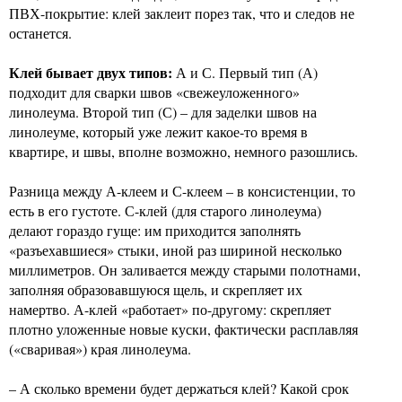
ПВХ-покрытие: клей заклеит порез так, что и следов не
останется.
Клей бывает двух типов:
А и С. Первый тип (А)
подходит для сварки швов «свежеуложенного»
линолеума. Второй тип (С) – для заделки швов на
линолеуме, который уже лежит какое-то время в
квартире, и швы, вполне возможно, немного разошлись.
Разница между А-клеем и С-клеем – в консистенции, то
есть в его густоте. С-клей (для старого линолеума)
делают гораздо гуще: им приходится заполнять
«разъехавшиеся» стыки, иной раз шириной несколько
миллиметров. Он заливается между старыми полотнами,
заполняя образовавшуюся щель, и скрепляет их
намертво. А-клей «работает» по-другому: скрепляет
плотно уложенные новые куски, фактически расплавляя
(«сваривая») края линолеума.
– А сколько времени будет держаться клей? Какой срок