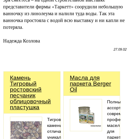
представители фирмы «Таркетт» соорудили небольшую
ванночку из линолеума и налили туда воды. Так эта
ванночка простояла с водой всю выставку и ни капли не
потеряла.
Надежда Козлова
27.09.02
Камень
Масла для
Тигровый
паркета Berger
ростовский
Oil
песчаник
облицовочный
Полный
пластушка
ассортимент
современных
Тигровый
профессионал
камень
масел
отличается
для
уникальной
паркета