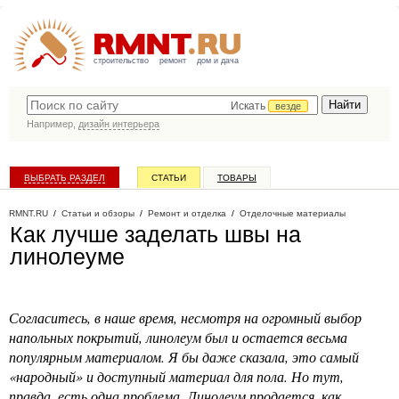
строительство
ремонт
дом и дача
Искать
везде
Например,
дизайн интерьера
ВЫБРАТЬ РАЗДЕЛ
СТАТЬИ
ТОВАРЫ
КАТАЛОГ КОМПАНИЙ
RMNT.RU
/
Статьи и обзоры
/
Ремонт и отделка
/
Отделочные материалы
Как лучше заделать швы на
линолеуме
Согласитесь, в наше время, несмотря на огромный выбор
напольных покрытий, линолеум был и остается весьма
популярным материалом. Я бы даже сказала, это самый
«народный» и доступный материал для пола. Но тут,
правда, есть одна проблема. Линолеум продается, как