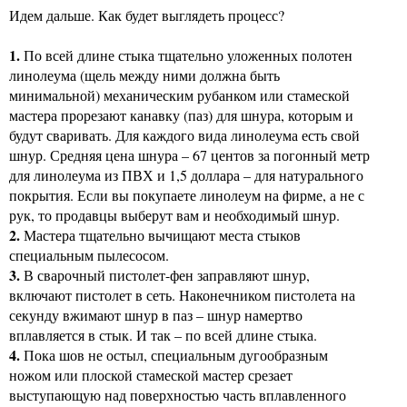
Идем дальше. Как будет выглядеть процесс?
1.
По всей длине стыка тщательно уложенных полотен
линолеума (щель между ними должна быть
минимальной) механическим рубанком или стамеской
мастера прорезают канавку (паз) для шнура, которым и
будут сваривать. Для каждого вида линолеума есть свой
шнур. Средняя цена шнура – 67 центов за погонный метр
для линолеума из ПВХ и 1,5 доллара – для натурального
покрытия. Если вы покупаете линолеум на фирме, а не с
рук, то продавцы выберут вам и необходимый шнур.
2.
Мастера тщательно вычищают места стыков
специальным пылесосом.
3.
В сварочный пистолет-фен заправляют шнур,
включают пистолет в сеть. Наконечником пистолета на
секунду вжимают шнур в паз – шнур намертво
вплавляется в стык. И так – по всей длине стыка.
4.
Пока шов не остыл, специальным дугообразным
ножом или плоской стамеской мастер срезает
выступающую над поверхностью часть вплавленного