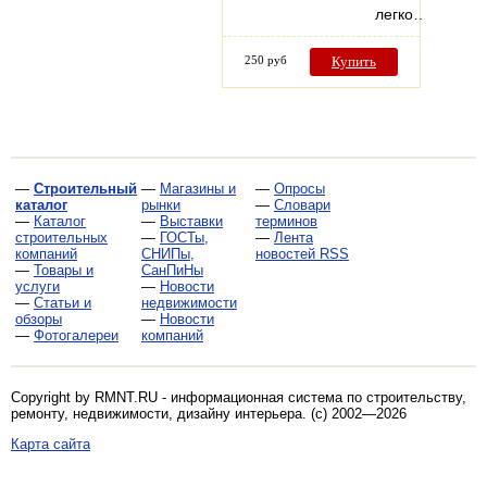
легко…
250 руб
Купить
—
Строительный
—
Магазины и
—
Опросы
каталог
рынки
—
Словари
—
Каталог
—
Выставки
терминов
строительных
—
ГОСТы,
—
Лента
компаний
СНИПы,
новостей RSS
—
Товары и
СанПиНы
услуги
—
Новости
—
Статьи и
недвижимости
обзоры
—
Новости
—
Фотогалереи
компаний
Copyright by RMNT.RU - информационная система по
строительству,
ремонту, недвижимости, дизайну интерьера
. (c) 2002—2026
Карта сайта