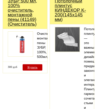
ЗУБР 500 мл,
Потолочный
100%
плинтус
очиститель,
КИНДЕКОР K-
монтажной
200(145х145
пены (41149)
мм)
(Очиститель)
Потолочный
Очиститель
плинтус
монтажной
—
пены
это
ЗУБР,
важный
100%,
элемент
500мл,
дизайна
помещений,
придающий
300 руб
Купить
законченность
и
элегантность
интерьеру.
Плинтус
гармонично
сочетает
стыки
и