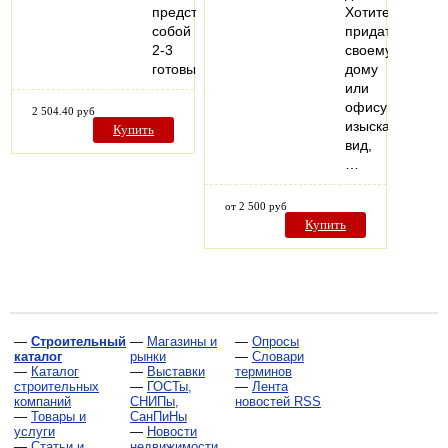
представляет
Хотите
собой
придать
2-3
своему
готовых…
дому
или
офису
2 504.40 руб
изысканный
Купить
вид,
…
от 2 500 руб
Купить
—
Строительный
—
Магазины и
—
Опросы
каталог
рынки
—
Словари
—
Каталог
—
Выставки
терминов
строительных
—
ГОСТы,
—
Лента
компаний
СНИПы,
новостей RSS
—
Товары и
СанПиНы
услуги
—
Новости
—
Статьи и
недвижимости