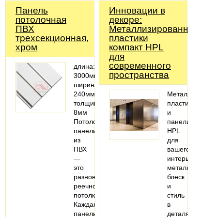
Панель
Инновации в
потолочная
декоре:
ПВХ
Металлизированные
трехсекционная,
пластики
хром
компакт HPL
для
современного
длина:
пространства
3000мм;
ширина:
240мм;
Металлизиров
толщина:
пластики
8мм
и
Потолочные
панели
панели
HPL
из
для
ПВХ
вашего
—
интерьера:
это
металлический
разновидность
блеск
реечного
и
потолка.
стиль
Каждая
в
панель
деталях.