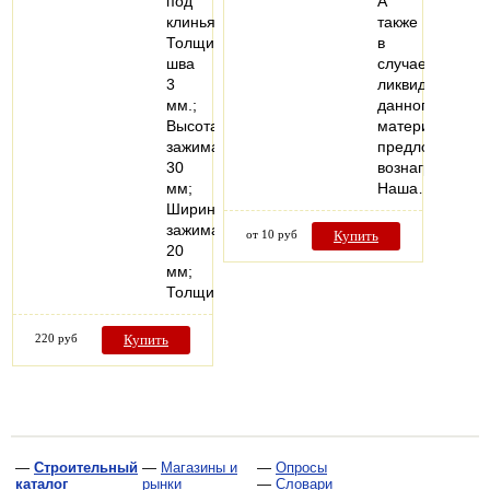
под
А
клинья;
также
Толщина
в
шва
случае
3
ликвидности
мм.;
данного
Высота
материала
зажима
предложит
30
вознаграждени
мм;
Наша…
Ширина
зажима
от 10 руб
Купить
20
мм;
Толщина…
220 руб
Купить
—
Строительный
—
Магазины и
—
Опросы
каталог
рынки
—
Словари