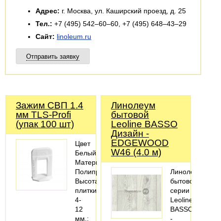
Адрес:
г. Москва, ул. Каширский проезд, д. 25
Тел.:
+7 (495) 542–60–60, +7 (495) 648–43–29
Сайт:
linoleum.ru
Отправить заявку
Зажим СВП 1.4
Линолеум
мм TLS-Profi
бытовой
(упак 100 шт)
Leoline BASSO
Дизайн -
EDGEWOOD
Цвет
W46 (4.0 м)
Белый;
Материал
Полипропилен;
Линолеум
Высота
бытовой
плитки
серии
4-
Leoline
12
BASSO
мм.;
-