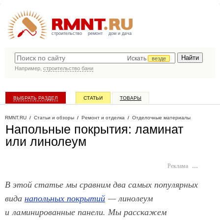
строительство
ремонт
дом и дача
Искать
везде
Например,
строительство бани
ВЫБРАТЬ РАЗДЕЛ
СТАТЬИ
ТОВАРЫ
КАТАЛОГ КОМПАНИЙ
RMNT.RU
/
Статьи и обзоры
/
Ремонт и отделка
/
Отделочные материалы
Напольные покрытия: ламинат
или линолеум
Реклама
…
В этой статье мы сравним два самых популярных
вида
напольных покрытий
— линолеум
и ламинированные панели. Мы расскажем