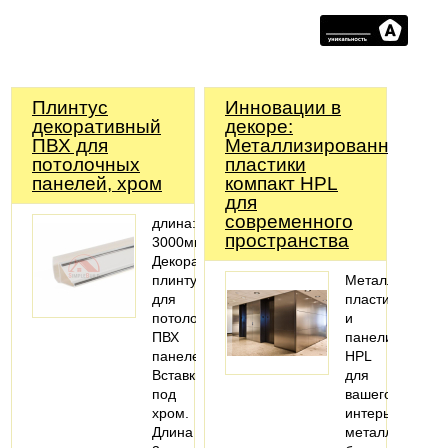
Плинтус
Инновации в
декоративный
декоре:
ПВХ для
Металлизированные
потолочных
пластики
панелей, хром
компакт HPL
для
современного
длина:
пространства
3000мм
Декоративный
плинтус
Металлизиров
для
пластики
потолочных
и
ПВХ
панели
панелей.
HPL
Вставки
для
под
вашего
хром.
интерьера:
Длина
металлический