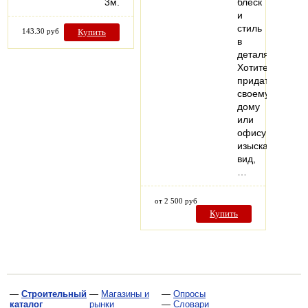
3м.
блеск
и
стиль
143.30 руб
Купить
в
деталях.
Хотите
придать
своему
дому
или
офису
изысканный
вид,
…
от 2 500 руб
Купить
—
Строительный
—
Магазины и
—
Опросы
каталог
рынки
—
Словари