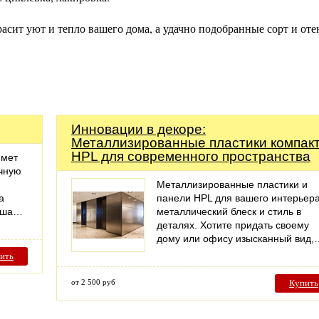
асит уют и тепло вашего дома, а удачно подобранные сорт и оте
Инновации в декоре:
Металлизированные пластики компак
HPL для современного пространства
имет
очную
Металлизированные пластики и
а
панели HPL для вашего интерьера
Наша…
металлический блеск и стиль в
деталях. Хотите придать своему
дому или офису изысканный вид,
ить
от 2 500 руб
Купить