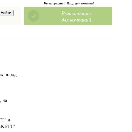
Регистрация
/
Вход для компаний
Регистрация
для компаний
их пород
, на
TT" и
ARKETT"