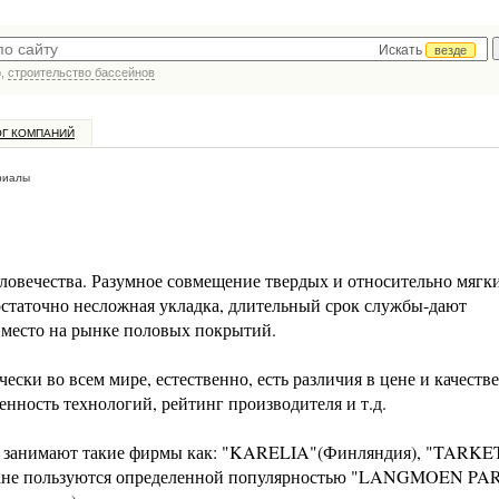
Искать
везде
р,
строительство бассейнов
ОГ КОМПАНИЙ
риалы
еловечества. Разумное совмещение твердых и относительно мягк
достаточно несложная укладка, длительный срок службы-дают
 место на рынке половых покрытий.
ки во всем мире, естественно, есть различия в цене и качестве
енность технологий, рейтинг производителя и т.д.
ву занимают такие фирмы как: "KARELIA"(Финляндия), "TARKE
тране пользуются определенной популярностью "LANGMOEN P