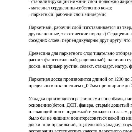
- стабилизирующий нижний слой-подкожно жирова
- материал сердцевины-собственно кожа;
- паркетный, рабочий слой-эпидермис.
Паркетный, рабочий слой изготавливается из тверд
другие ценные, экзотические породы).Сердцевина
соседних слоев, перпендикулярны друг другу, что
Древесина для паркетного слоя тшательно отбирае
распила(тангенсальный, радиальный), наличию су
доски, например рустик, селект, стандарт, натур
Паркетная доска производится длиной от 1200 до
предельным отклонением+_0,2мм при ширине до 
Укладка производится различными способами, на
основанию(бетон, ДСП, фанера, старый дошатый по
плавающий пол с подложкой и укладка по лагам, р
было бы не лишним поинтересоваться какой из ни
доски, при правильной, тщательной укладке, разу
реставрация эстетических качеств паркетного слоя