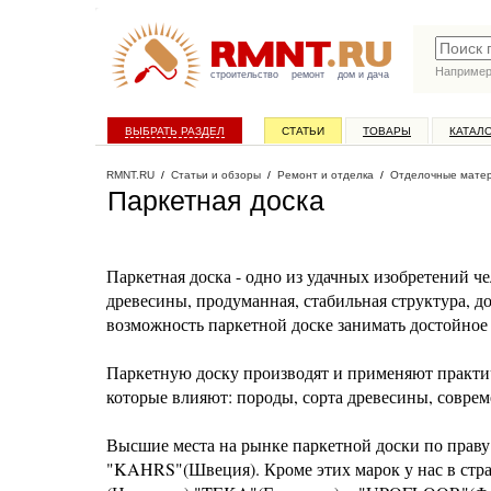
Наприме
строительство
ремонт
дом и дача
ВЫБРАТЬ РАЗДЕЛ
СТАТЬИ
ТОВАРЫ
КАТАЛ
RMNT.RU
/
Статьи и обзоры
/
Ремонт и отделка
/
Отделочные мате
Паркетная доска
Паркетная доска - одно из удачных изобретений ч
древесины, продуманная, стабильная структура, 
возможность паркетной доске занимать достойное
Паркетную доску производят и применяют практичес
которые влияют: породы, сорта древесины, соврем
Высшие места на рынке паркетной доски по пра
"KAHRS"(Швеция). Кроме этих марок у нас в с