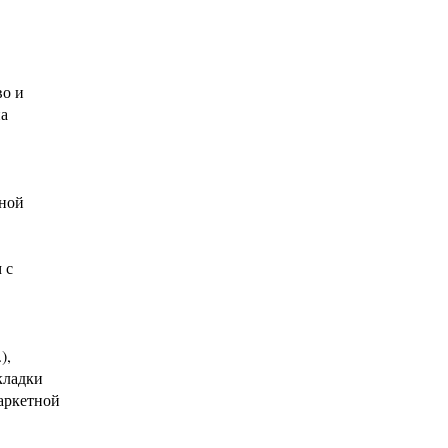
во и
на
тной
 с
),
кладки
паркетной