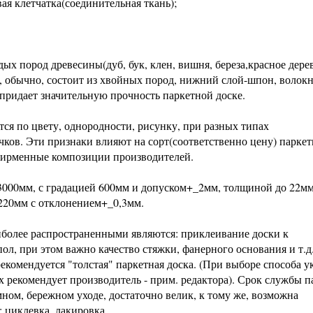
я клетчатка(соединительная ткань);
ых пород древесины(дуб, бук, клен, вишня, береза,красное дере
, обычно, состоит из хвойных пород, нижний слой-шпон, волок
 придает значительную прочность паркетной доске.
тся по цвету, однородности, рисунку, при разных типах
чков. Эти признаки влияют на сорт(соответственно цену) парке
, фирменные композиции производителей.
 3000мм, с градацией 600мм и допуском+_2мм, толщиной до 22мм
220мм с отклонением+_0,3мм.
иболее распространенными являются: приклеивание доски к
л, при этом важно качество стяжки, фанерного основания и т.д.
екомендуется "толстая" паркетная доска. (При выборе способа у
х рекомендует производитель - прим. редактора). Срок службы 
мном, бережном уходе, достаточно велик, к тому же, возможна
: циклевка, лакировка.