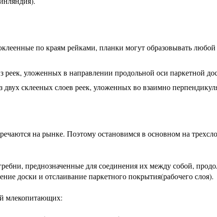
нляндия).
оклеенные по краям рейками, планки могут образовывать любой
 реек, уложенных в направлении продольной оси паркетной до
 двух склееных слоев реек, уложенных во взаимно перпендику
тречаются на рынке. Поэтому остановимся в основном на трехсл
 гребни, преднозначенные для соединения их между собой, прод
ие доски и отслаивание паркетного покрытия(рабочего слоя).
ей млекопитающих: