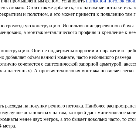
ой или промышленным феном. Установить
натяжной потолок сво
ень сложно. Стоит также добавить, что натяжные потолки искл
екрытием и полотном, а это может привести к появлению там г
но громоздкую конструкцию. Использование деревянного бруса
омендовано, а монтаж металлического профиля и крепление к не
 конструкцию. Они не подвержены коррозии и поражению гриб
но добавляет объем ванной комнате, часто небольшого размера
тлично сочетается с сантехнической запорной арматурой, аксес
 и настенных). А простая технология монтажа позволяет легко
ь расходы на покупку речного потолка. Наиболее распростране
тому лучше остановиться на том, который даст минимальное кол
комнаты менее двух метров, а это бывает довольно часто, то сто
4 метра.