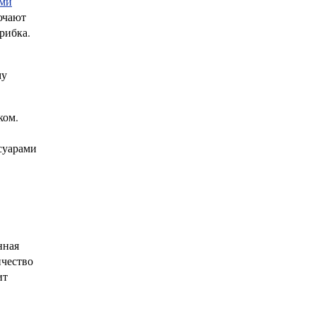
ими
ючают
рибка.
му
ком.
суарами
нная
ичество
ит