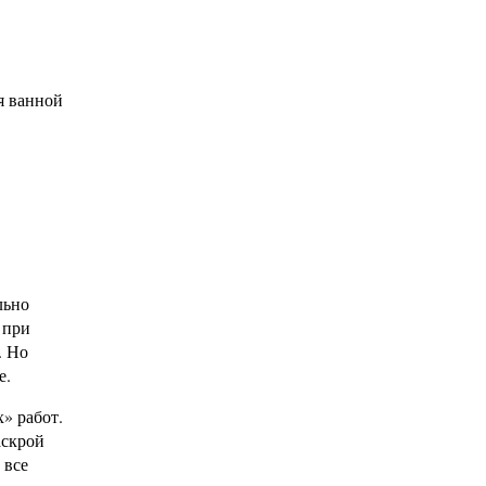
я ванной
льно
 при
. Но
е.
» работ.
аскрой
 все