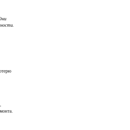
Они
жности.
потерю
,
монта.