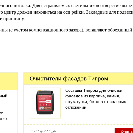
чного потолка. Для встраиваемых светильников отверстие выре
его центр должен находиться на оси рейки. Закладные для подвес
же принципу.
ны (с учетом компенсационного зазора), вставляют обрезанный
Очистители фасадов Типром
Составы Типром для очистки
жный
фасадов из кирпича, камня,
штукатурки, бетона от солевых
отложений
ус
легко…
от 282 до 827 руб
Купить