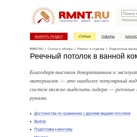
Наприме
строительство
ремонт
дом и дача
ВЫБРАТЬ РАЗДЕЛ
СТАТЬИ
ТОВАРЫ
КАТАЛ
RMNT.RU
/
Статьи и обзоры
/
Ремонт и отделка
/
Отделочные мате
Реечный потолок в ванной ко
Благодаря высоким декоративным и эксплу
материалов — это наиболее популярный вид
систем можно выделить лидера — реечные 
руками.
Достоинства по сравнению с другими видами потолков
Выбор
Подготовка к монтажу