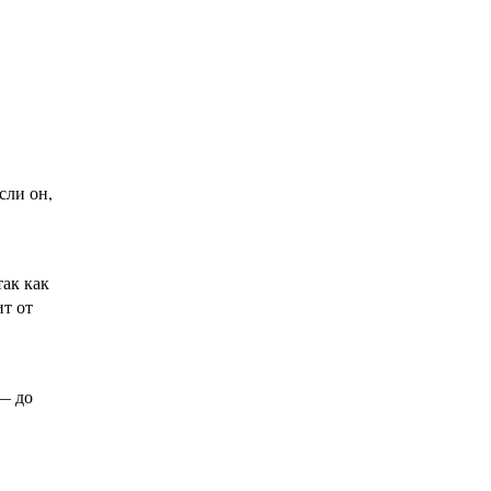
сли он,
ак как
ит от
— до