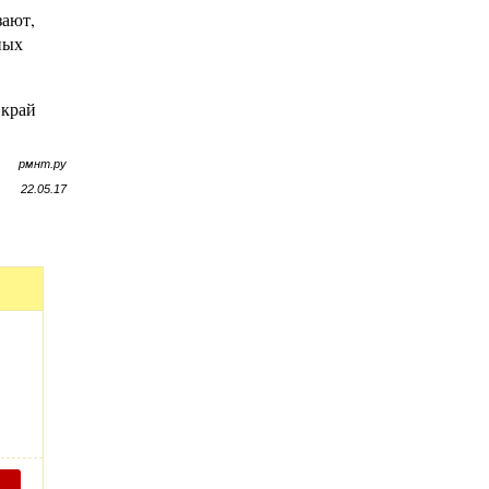
зают,
ных
 край
рмнт.ру
22.05.17