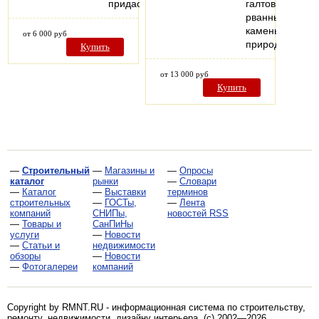
придаст…
галтовки
рванный
камень
от 6 000 руб
природный…
Купить
от 13 000 руб
Купить
—
Строительный
—
Магазины и
—
Опросы
каталог
рынки
—
Словари
—
Каталог
—
Выставки
терминов
строительных
—
ГОСТы,
—
Лента
компаний
СНИПы,
новостей RSS
—
Товары и
СанПиНы
услуги
—
Новости
—
Статьи и
недвижимости
обзоры
—
Новости
—
Фотогалереи
компаний
Copyright by RMNT.RU - информационная система по
строительству,
ремонту, недвижимости, дизайну интерьера
. (c) 2002—2026