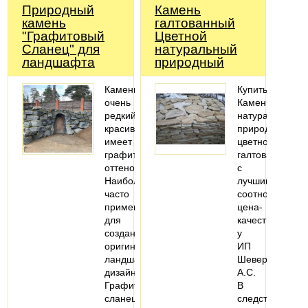
Природный
Камень
камень
галтованный
"Графитовый
Цветной
Сланец" для
натуральный
ландшафта
природный
Камень
Купить
очень
Камень
редкий,
натуральный
красивый
природный
имеет
цветной
графитовый
галтованный
оттенок.
с
Наиболее
лучшим
часто
соотношение
применяется
цена-
для
качество
создания
у
оригинального
ИП
ландшафтного
Шеверев
дизайна.
А.С.
Графитовый
В
сланец
следствии