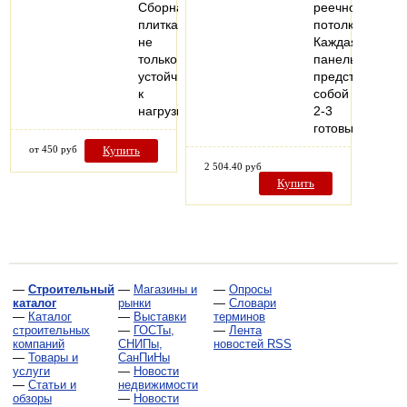
Сборная
реечного
плитка
потолка.
не
Каждая
только
панель
устойчива
представляет
к
собой
нагрузкам…
2-3
готовых…
от 450 руб
Купить
2 504.40 руб
Купить
—
Строительный
—
Магазины и
—
Опросы
каталог
рынки
—
Словари
—
Каталог
—
Выставки
терминов
строительных
—
ГОСТы,
—
Лента
компаний
СНИПы,
новостей RSS
—
Товары и
СанПиНы
услуги
—
Новости
—
Статьи и
недвижимости
обзоры
—
Новости