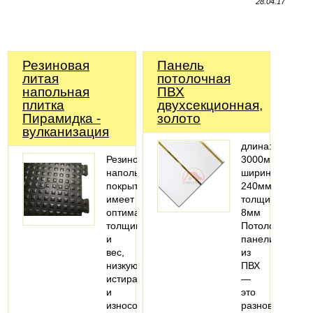
28.04.17
Резиновая
Панель
литая
потолочная
напольная
ПВХ
плитка
двухсекционная,
Пирамидка -
золото
вулканизация
длина:
Резиновое
3000мм;
напольное
ширина:
покрытие,
240мм;
имеет
толщина:
оптимальную
8мм
толщину
Потолочные
и
панели
вес,
из
низкую
ПВХ
истираемость
—
и
это
износоустойчивость.
разновидность