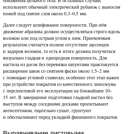
обнажения цельного тела. В остальных случаях
используют обычный электрический рубанок с выносом
ножей под снятие слоя около 0,3–0,5 мм.
Далее следует шлифование поверхности. При нём
движение абразива должно осуществляться строго вдоль
волокон или под острым углом к ним. Приемлемым
результатом считается полное отсутствие заусенцев
и задиров волокон, то есть в итоге должна получиться
визуально гладкая и однородная поверхность. Для
настила из досок без перевязки шпунтами практикуется
расширение швов со снятием фаски около 1,5–2 мм
с помощью угловой стамески, особенно этот этап важен
при устройстве покрытия из качественного линолеума
с перспективой его эксплуатации на ближайшие 10–
15 лет. В завершение подготовки гладкий настил без
выступов между соседними досками пропитывают
антисептиком, тщательно сушат, грунтуют
и обеспыливают перед укладкой финишного покрытия.
Выравнивание листовыми