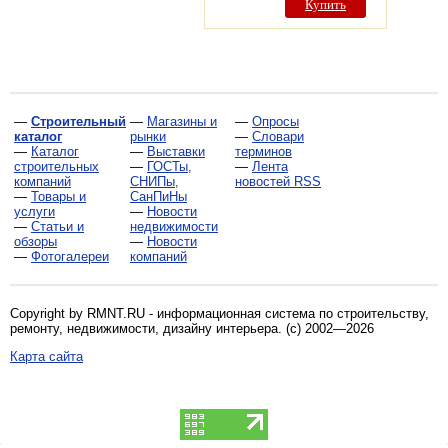
Купить
—
Строительный
—
Магазины и
—
Опросы
каталог
рынки
—
Словари
—
Каталог
—
Выставки
терминов
строительных
—
ГОСТы,
—
Лента
компаний
СНИПы,
новостей RSS
—
Товары и
СанПиНы
услуги
—
Новости
—
Статьи и
недвижимости
обзоры
—
Новости
—
Фотогалереи
компаний
Copyright by RMNT.RU - информационная система по
строительству,
ремонту, недвижимости, дизайну интерьера
. (c) 2002—2026
Карта сайта