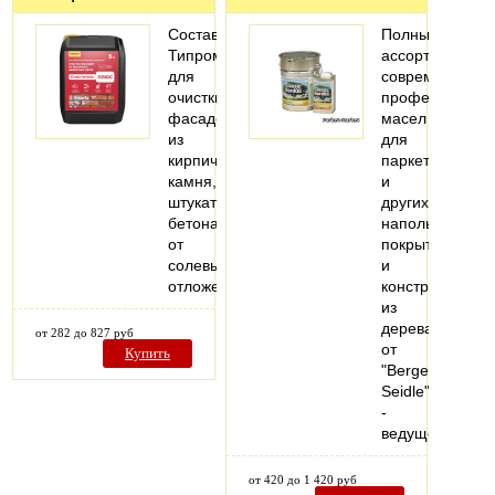
Составы
Полный
Типром
ассортимент
для
современных
очистки
профессионал
фасадов
масел
из
для
кирпича,
паркета
камня,
и
штукатурки,
других
бетона
напольных
от
покрытий
солевых
и
отложений
конструкций
из
дерева
от 282 до 827 руб
от
Купить
"Berger-
Seidle"
-
ведущего…
от 420 до 1 420 руб