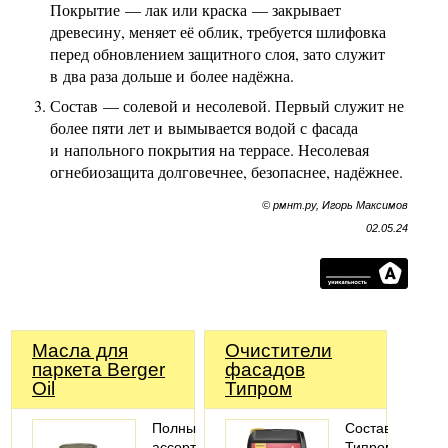
Покрытие — лак или краска — закрывает
древесину, меняет её облик, требуется шлифовка
перед обновлением защитного слоя, зато служит
в два раза дольше и более надёжна.
Состав — солевой и несолевой. Первый служит не
более пяти лет и вымывается водой с фасада
и напольного покрытия на террасе. Несолевая
огнебиозащита долговечнее, безопаснее, надёжнее.
© рмнт.ру, Игорь Максимов
02.05.24
Масла для
Очистители
паркета Berger
фасадов
Oil
Типром
Полный
Составы
ассортимент
Типром