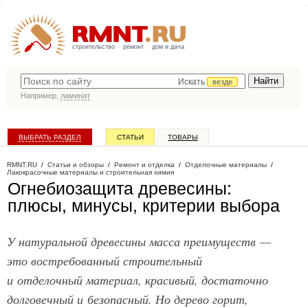
строительство
ремонт
дом и дача
Искать
везде
Например,
ламинат
ВЫБРАТЬ РАЗДЕЛ
СТАТЬИ
ТОВАРЫ
КАТАЛОГ КОМПАНИЙ
RMNT.RU
/
Статьи и обзоры
/
Ремонт и отделка
/
Отделочные материалы
/
Лакокрасочные материалы и строительная химия
Огнебиозащита древесины:
плюсы, минусы, критерии выбора
У натуральной древесины масса преимуществ —
это востребованный строительный
и отделочный материал, красивый, достаточно
долговечный и безопасный. Но дерево горит,