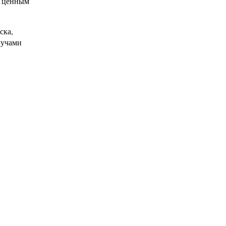
о ценным
ска,
лучами