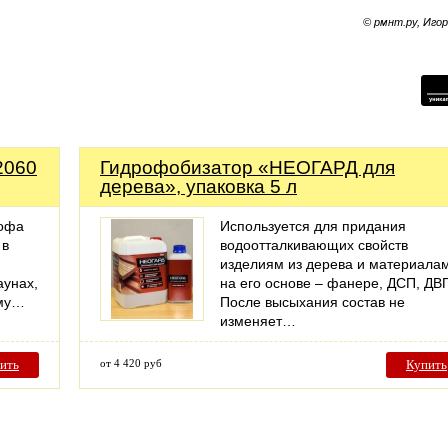
© рмнт.ру, Иго
2060
Гидрофобизатор «НЕОГАРД для
дерева», упаковка 5 л
иофа
Используется для придания
 в
водоотталкивающих свойств
изделиям из дерева и материала
аунах,
на его основе – фанере, ДСП, ДВ
ому…
После высыхания состав не
изменяет…
ить
от 4 420 руб
Купить