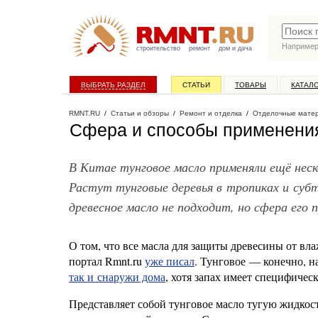
Наприме
строительство
ремонт
дом и дача
ВЫБРАТЬ РАЗДЕЛ
СТАТЬИ
ТОВАРЫ
КАТАЛ
RMNT.RU
/
Статьи и обзоры
/
Ремонт и отделка
/
Отделочные мате
Сфера и способы применения
В Китае тунговое масло применяли ещё неск
Растут тунговые деревья в тропиках и суб
древесное масло не подходит, но сфера его 
О том, что все масла для защиты древесины от в
портал Rmnt.ru
уже писал
. Тунговое — конечно, н
так и снаружи дома
, хотя запах имеет специфичес
Представляет собой тунговое масло тугую жидкос