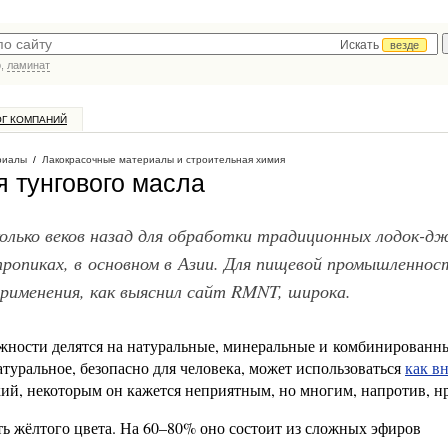
Искать
везде
р,
ламинат
ОГ КОМПАНИЙ
риалы
/
Лакокрасочные материалы и строительная химия
 тунгового масла
олько веков назад для обработки традиционных лодок-д
тропиках, в основном в Азии. Для пищевой промышленнос
применения, как выяснил сайт RMNT, широка.
лажности делятся на натуральные, минеральные и комбинированн
атуральное, безопасно для человека, может использоваться
как в
кий, некоторым он кажется неприятным, но многим, напротив, н
ть жёлтого цвета. На 60–80% оно состоит из сложных эфиров