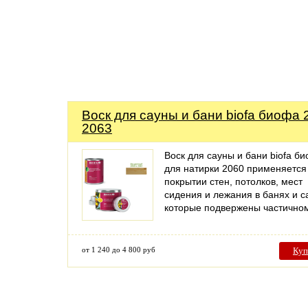
Воск для сауны и бани biofa биофа 
2063
Воск для сауны и бани biofa б
для натирки 2060 применяется
покрытии стен, потолков, мест
сидения и лежания в банях и с
которые подвержены частичн
от 1 240 до 4 800 руб
Куп