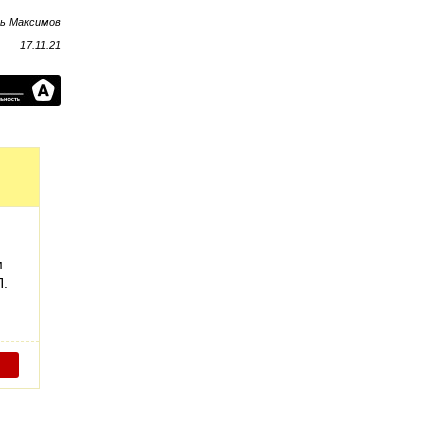
рь Максимов
17.11.21
м
П.