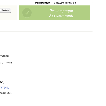
Регистрация
/
Вход для компаний
Регистрация
для компаний
жонок.
ти это
ые,
нутри,
равится.