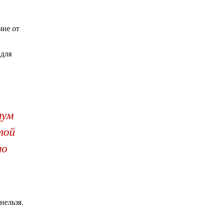
чие от
 для
мум
лой
ло
нельзя.