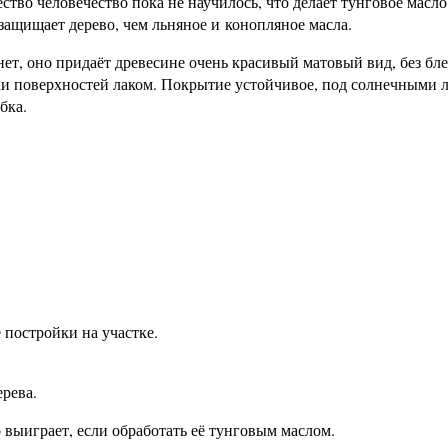
ство человечество пока не научилось, что делает тунговое масл
защищает дерево, чем льняное и конопляное масла.
т, оно придаёт древесине очень красивый матовый вид, без бле
ки поверхностей лаком. Покрытие устойчивое, под солнечными 
бка.
е постройки на участке.
ерева.
 выиграет, если обработать её тунговым маслом.