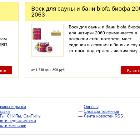
Воск для сауны и бани biofa биофа 20
2063
Воск для сауны и бани biofa биоф
для натирки 2060 применяется в
лам
покрытии стен, потолков, мест
ДВП.
сидения и лежания в банях и саун
которые подвержены частичному
ить
от 1 240 до 4 800 руб
Купить
азины и рынки
—
Опросы
тавки
—
Словари терминов
Ты, СНИПы, СанПиНы
—
Лента новостей RSS
ости недвижимости
ости компаний