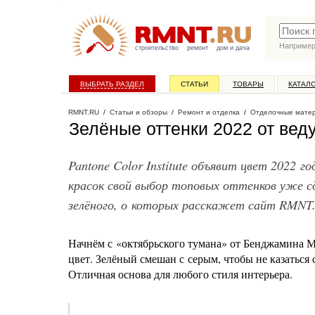
Наприме
строительство
ремонт
дом и дача
ВЫБРАТЬ РАЗДЕЛ
СТАТЬИ
ТОВАРЫ
КАТАЛ
RMNT.RU
/
Статьи и обзоры
/
Ремонт и отделка
/
Отделочные мате
Зелёные оттенки 2022 от вед
Pantone Color Institute объявит цвет 2022 
красок свой выбор топовых оттенков уже сд
зелёного, о которых расскажет сайт RMNT
Начнём с «октябрьского тумана» от Бенджамина М
цвет. Зелёный смешан с серым, чтобы не казаться 
Отличная основа для любого стиля интерьера.