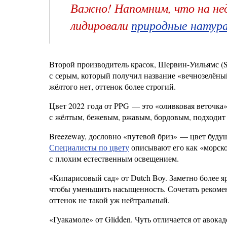
Важно! Напомним, что на не
лидировали
природные натур
Второй производитель красок, Шервин-Уильямс (S
с серым, который получил название «вечнозелёны
жёлтого нет, оттенок более строгий.
Цвет 2022 года от PPG — это «оливковая веточка
с жёлтым, бежевым, ржавым, бордовым, подходит 
Breezeway, дословно «путевой бриз» — цвет будущ
Специалисты по цвету
описывают его как «морско
с плохим естественным освещением.
«Кипарисовый сад» от Dutch Boy. Заметно более я
чтобы уменьшить насыщенность. Сочетать рекомен
оттенок не такой уж нейтральный.
«Гуакамоле» от Glidden. Чуть отличается от авока