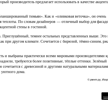
торый производитель предлагает использовать в качестве акцент
 «бланшированный тимьян». Как и «оливковая веточка», он очень
я теплоты. По словам дизайнеров — отличный выбор для фасад
акцентной стены в гостиной.
s. Приглушённый, темнее остальных представленных выше. Это 
, как при другом климате. Сочетается с бирюзой, тёмно-синим, р
сть и выбраны практически всеми мировыми производителями к
надоели, требуются более позитивные, тёплые оттенки. Зелёный
он сочетается с древесиной и другими натуральными материалам
я уютного дома.
© рмнт.ру, Иго