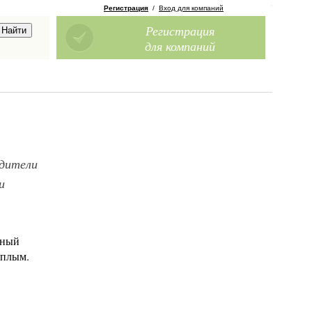
Регистрация
/
Вход для компаний
Регистрация
для компаний
одители
и
жный
ёплым.