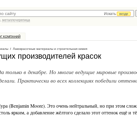
Искать
везде
р,
металлочерепица
ОГ КОМПАНИЙ
риалы
/
Лакокрасочные материалы и строительная химия
ущих производителей красок
года только в декабре. Но многие ведущие мировые произв
елали. Практически во всех коллекциях победили оттенк
.
ура (Benjamin Moore). Это очень нейтральный, но при этом сло
столь ярким, а добавление жёлтого сделало этот оттенок ещё и т