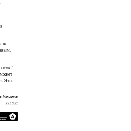
а
ов
как
жавым,
расок?
 может
и. Это
рь Максимов
23.10.21