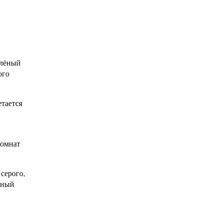
елёный
ого
етается
комнат
серого,
ёный