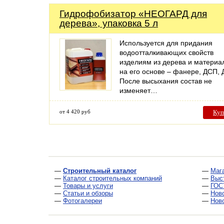
Гидрофобизатор «НЕОГАРД для
дерева», упаковка 5 л
Используется для придания
водоотталкивающих свойств
изделиям из дерева и материа
на его основе – фанере, ДСП, 
После высыхания состав не
изменяет…
от 4 420 руб
Куп
—
Строительный каталог
—
Маг
—
Каталог строительных компаний
—
Выс
—
Товары и услуги
—
ГОС
—
Статьи и обзоры
—
Нов
—
Фотогалереи
—
Нов