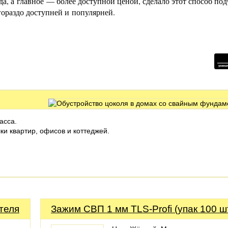
а, а главное — более доступной ценой, сделало этот способ по
гораздо доступней и популярней.
асса.
и квартир, офисов и коттеджей.
теля
Зажим СВП 1 мм TLS-Profi (упак 100 ш