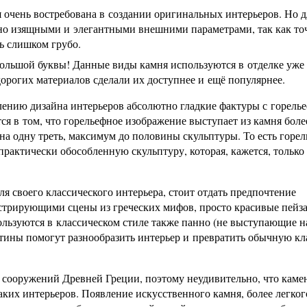
я очень востребована в создании оригинальных интерьеров. Но д
ьно изящными и элегантными внешними параметрами, так как то
ь слишком грубо.
большой буквы! Данные виды камня используются в отделке уже
дорогих материалов сделали их доступнее и ещё популярнее.
лению дизайна интерьеров абсолютно гладкие фактуры с горель
ся в том, что горельефное изображение выступает из камня боле
на одну треть, максимум до половины скульптуры. То есть горел
практически обособленную скульптуру, которая, кажется, только
ля своего классического интерьера, стоит отдать предпочтение
трирующими сцены из греческих мифов, просто красивые пейза
ользуются в классическом стиле также панно (не выступающие н
тины помогут разнообразить интерьер и превратить обычную кл
и сооружений Древней Греции, поэтому неудивительно, что каме
ких интерьеров. Появление искусственного камня, более легког