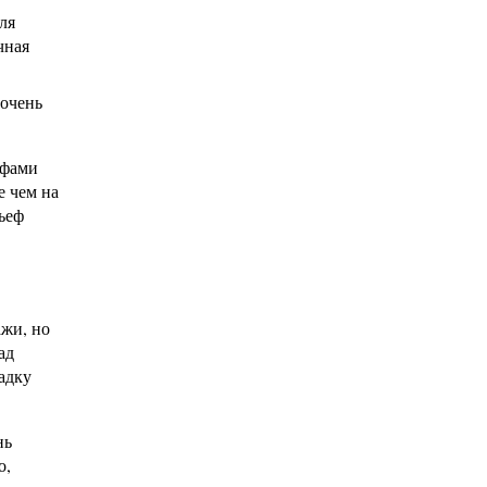
ля
чная
 очень
ефами
е чем на
ьеф
жи, но
ад
адку
нь
о,