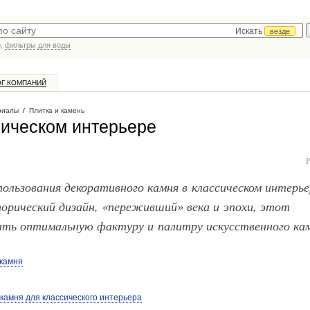
Искать
везде
р,
фильтры для воды
ОГ КОМПАНИЙ
риалы
/
Плитка и камень
сическом интерьере
льзования декоративного камня в классическом интерье
орический дизайн, «переживший» века и эпохи, этот
ать оптимальную фактуру и палитру искусственного кам
 камня
камня для классического интерьера