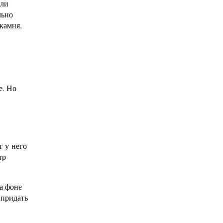
или
льно
камня.
е. Но
г у него
тр
на фоне
 придать