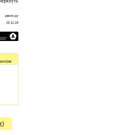
дчеркнуть
рмнт.ру
25.11.18
т)