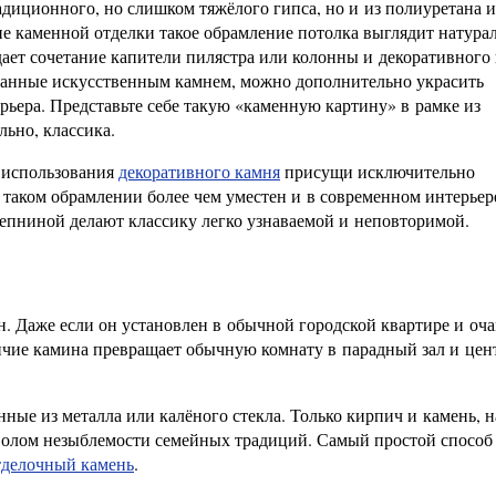
адиционного, но слишком тяжёлого гипса, но и из полиуретана 
е каменной отделки такое обрамление потолка выглядит натура
дает сочетание капители пилястра или колонны и декоративного 
ованные искусственным камнем, можно дополнительно украсить
рьера. Представьте себе такую «каменную картину» в рамке из
ьно, классика.
в использования
декоративного камня
присущи исключительно
 таком обрамлении более чем уместен и в современном интерьер
епниной делают классику легко узнаваемой и неповторимой.
. Даже если он установлен в обычной городской квартире и оча
личие камина превращает обычную комнату в парадный зал и цен
нные из металла или калёного стекла. Только кирпич и камень, 
мволом незыблемости семейных традиций. Самый простой способ
тделочный камень
.