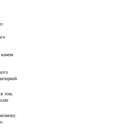
ит
ого
 камня
кого
затиркой
в том,
олят
мозаику.
о.