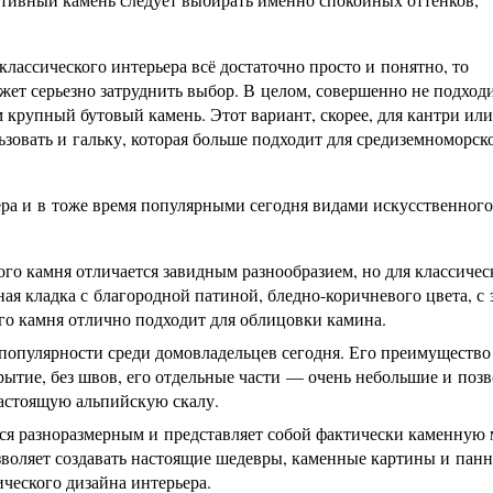
классического интерьера всё достаточно просто и понятно, то
жет серьезно затруднить выбор. В целом, совершенно не подход
крупный бутовый камень. Этот вариант, скорее, для кантри или
ьзовать и гальку, которая больше подходит для средиземноморск
ра и в тоже время популярными сегодня видами искусственного
го камня отличается завидным разнообразием, но для классичес
ая кладка с благородной патиной, бледно-коричневого цвета, с 
ого камня отлично подходит для облицовки камина.
опулярности среди домовладельцев сегодня. Его преимущество 
рытие, без швов, его отдельные части — очень небольшие и позв
настоящую альпийскую скалу.
ся разноразмерным и представляет собой фактически каменную 
зволяет создавать настоящие шедевры, каменные картины и панн
ческого дизайна интерьера.