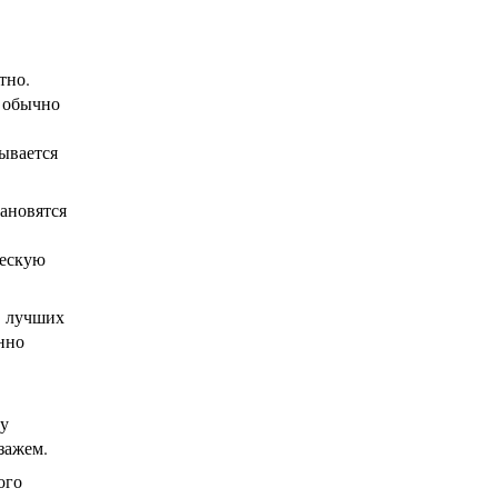
тно.
е обычно
ывается
ановятся
ческую
в лучших
нно
му
зажем.
ого