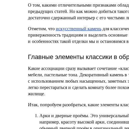
О том, какими отличительными признаками обла
предыдущих статей. Но как можно добиться таког
достаточно сдержанный интерьер с его чистыми 
Отметим, что
искусственный камень
для классиче
приверженность традициям и выделить основные 
и особенностях такой отделки мы и остановимся в
Главные элементы классики в об
Какие ассоциации сразу вызывает сочетание «кла
мебели, пастельные тона. Декоративный камень в 
с использованием любых насыщенных, заметных э
легко перестараться и сделать комнату более пох
жилище.
Итак, попробуем разобраться, какие элементы кла
Арки и дверные проёмы. Это универсальный
например, красоту высокой арки, соединивш
обычный дверной проём в оригинальный дек