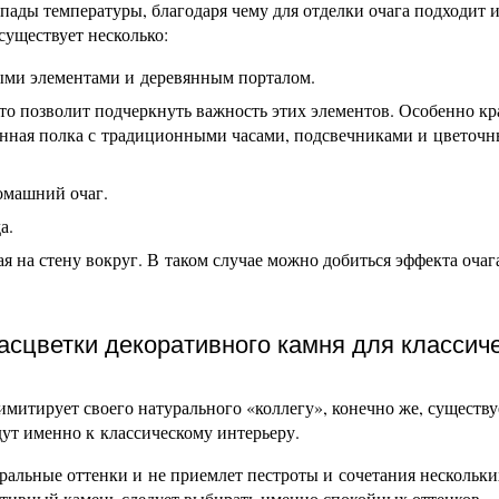
пады температуры, благодаря чему для отделки очага подходит и
уществует несколько:
ыми элементами и деревянным порталом.
что позволит подчеркнуть важность этих элементов. Особенно кр
минная полка с традиционными часами, подсвечниками и цветоч
омашний очаг.
а.
 на стену вокруг. В таком случае можно добиться эффекта очаг
сцветки декоративного камня для классич
имитирует своего натурального «коллегу», конечно же, существу
дут именно к классическому интерьеру.
тральные оттенки и не приемлет пестроты и сочетания нескольки
ративный камень следует выбирать именно спокойных оттенков,