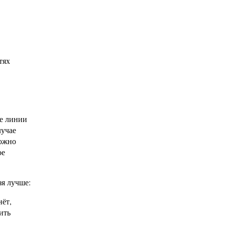
тях
ые линии
лучае
можно
ое
зя лучше:
нёт,
ить