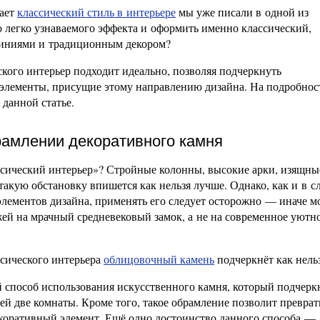
дает
классический стиль в интерьере
мы уже писали в одной из
о легко узнаваемого эффекта и оформить именно классический,
линиями и традиционным декором?
ского интерьер подходит идеально, позволяя подчеркнуть
элементы, присущие этому направлению дизайна. На подробнос
 данной статье.
рамлении декоративного камня
ссический интерьер»? Стройные колонны, высокие арки, изящн
такую обстановку впишется как нельзя лучше. Однако, как и в с
лементов дизайна, применять его следует осторожно — иначе 
ожей на мрачный средневековый замок, а не на современное уютн
ссического интерьера
облицовочный камень
подчеркнёт как нель
 способ использования искусственного камня, который подчерк
ей две комнаты. Кроме того, такое обрамление позволит преврат
оративный элемент. Ещё одно достоинство данного способа —