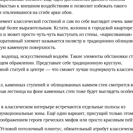
йкостью к внешним воздействиям и позволит избежать такого
и отклеившиеся на сгибе арки обои.
мент классической гостиной и сам по себе выглядит очень заме
ещё более выразительным. Кстати, колонна в городской квартир
и может просто чуть-чуть выступать из стены, «нарисованная»
коративный элемент называется пилястр и традиционно облицов
ую каменную поверхность.
водопад, искусственный водоём. Такие элементы обстановки ст
ющем обрамлении. Представьте себе традиционную круглую,
ной статуей в центре — что сможет лучше подчеркнуть класси
л, каменных ступеней и облицованных камнем стен смотрится 
ная лестница на фоне каменных стен тоже будет выглядеть особе
 в классическом интерьере встречаются отдельные полосы из
 функциональные зоны. Ещё один вариант, присущий только это
зображением героев греческих мифов или просто красивым пей
Угловой потолочный плинтус, обязательный атрибут классическ