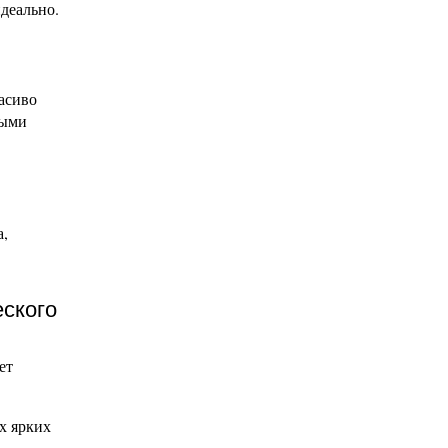
деально.
асиво
ными
а,
еского
ет
х ярких