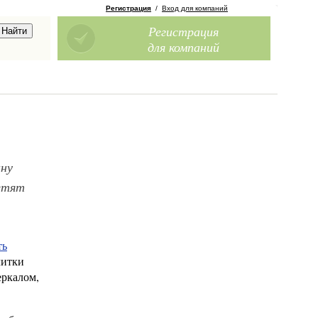
Регистрация
/
Вход для компаний
Регистрация
для компаний
ину
етят
ть
литки
еркалом,