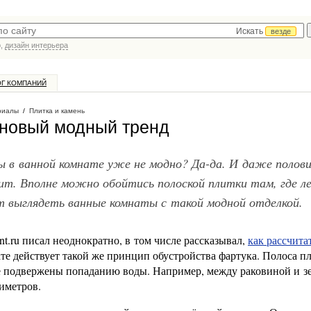
Искать
везде
р,
дизайн интерьера
ОГ КОМПАНИЙ
риалы
/
Плитка и камень
 новый модный тренд
ы в ванной комнате уже не модно? Да-да. И даже полов
ит. Вполне можно обойтись полоской плитки там, где л
 выглядеть ванные комнаты с такой модной отделкой.
t.ru писал неоднократно, в том числе рассказывал,
как рассчита
ате действует такой же принцип обустройства фартука. Полоса п
е подвержены попаданию воды. Например, между раковиной и з
тиметров.