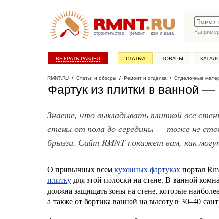
Наприме
строительство
ремонт
дом и дача
ВЫБРАТЬ РАЗДЕЛ
СТАТЬИ
ТОВАРЫ
КАТАЛ
RMNT.RU
/
Статьи и обзоры
/
Ремонт и отделка
/
Отделочные мате
Фартук из плитки в ванной —
Знаете, что выкладывать плиткой все стен
стены от пола до середины — тоже не сто
брызги. Сайт RMNT покажет вам, как могут
О привычных всем
кухонных фартуках
портал Rmn
плитку
для этой полоски на стене. В ванной комн
должна защищать зоны на стене, которые наиболе
а также от бортика ванной на высоту в 30–40 сан