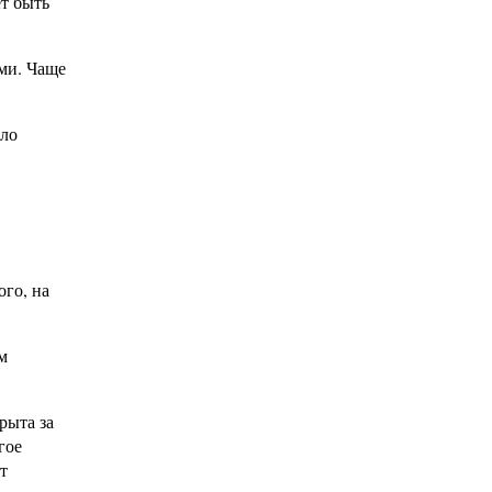
ет быть
ми. Чаще
ало
,
ого, на
м
рыта за
гое
т