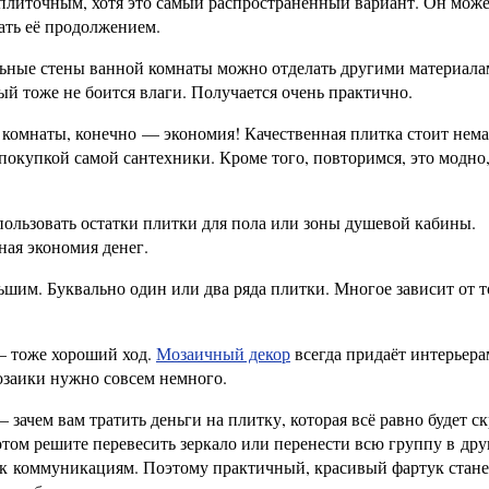
ь плиточным, хотя это самый распространённый вариант. Он мож
тать её продолжением.
льные стены ванной комнаты можно отделать другими материала
ый тоже не боится влаги. Получается очень практично.
й комнаты, конечно — экономия! Качественная плитка стоит нем
 покупкой самой сантехники. Кроме того, повторимся, это модно
ользовать остатки плитки для пола или зоны душевой кабины.
ая экономия денег.
шим. Буквально один или два ряда плитки. Многое зависит от т
— тоже хороший ход.
Мозаичный декор
всегда придаёт интерьера
озаики нужно совсем немного.
зачем вам тратить деньги на плитку, которая всё равно будет ск
том решите перевесить зеркало или перенести всю группу в дру
а к коммуникациям. Поэтому практичный, красивый фартук стане