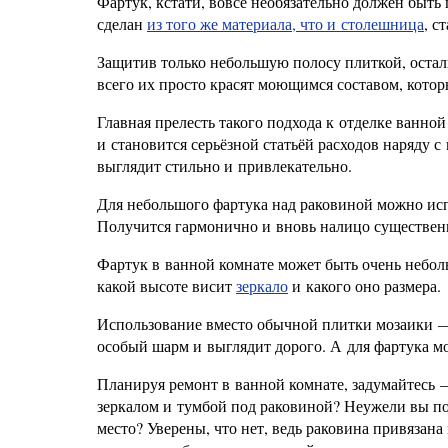
Фартук, кстати, вовсе необязательно должен быт
сделан
из того же материала, что и столешница
, с
Защитив только небольшую полосу плиткой, оста
всего их просто красят моющимся составом, котор
Главная прелесть такого подхода к отделке ванно
и становится серьёзной статьёй расходов наряду с
выглядит стильно и привлекательно.
Для небольшого фартука над раковиной можно исп
Получится гармонично и вновь налицо существенн
Фартук в ванной комнате может быть очень неболь
какой высоте висит
зеркало
и какого оно размера.
Использование вместо обычной плитки мозаики 
особый шарм и выглядит дорого. А для фартука м
Планируя ремонт в ванной комнате, задумайтесь — 
зеркалом и тумбой под раковиной? Неужели вы по
место? Уверены, что нет, ведь раковина привязан