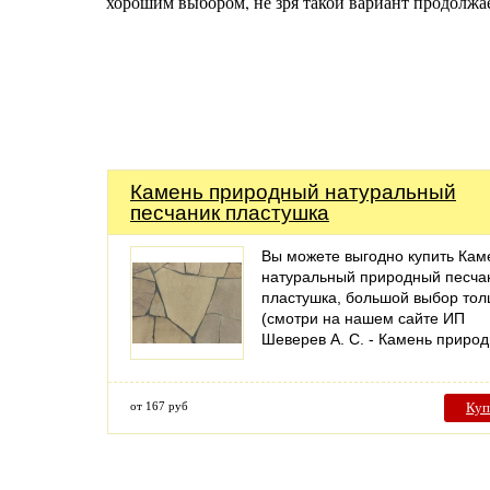
хорошим выбором, не зря такой вариант продолжае
Камень природный натуральный
песчаник пластушка
Вы можете выгодно купить Кам
натуральный природный песча
пластушка, большой выбор то
(смотри на нашем сайте ИП
Шеверев А. С. - Камень прир
от 167 руб
Куп