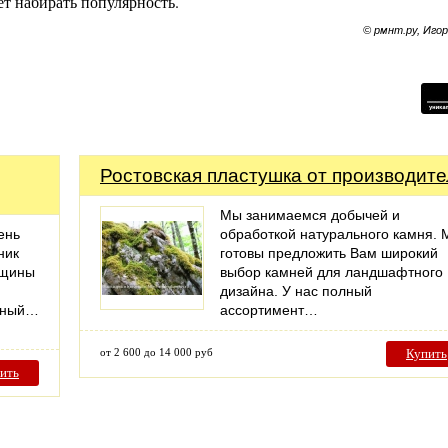
т набирать популярность.
© рмнт.ру, Иго
Ростовская пластушка от производите
Мы занимаемся добычей и
ень
обработкой натурального камня.
ник
готовы предложить Вам широкий
лщины
выбор камней для ландшафтного
дизайна. У нас полный
одный…
ассортимент…
от 2 600 до 14 000 руб
Купить
ить