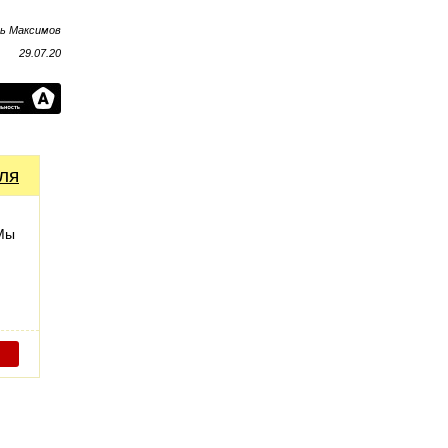
рь Максимов
29.07.20
ля
 Мы