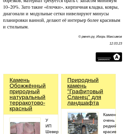
обрезков, материал требуется брать с запасом минимум
10–20%. Зато такие «ёлочки», кирпичная кладка, ковры,
диагонали и модульные сетки нивелируют минусы
планировки ванной, делают её интерьер более красивым
и стильным.
© рмнт.ру, Игорь Максимов
12.03.23
Камень
Природный
Обожжённый
камень
природный
"Графитовый
натуральный
Сланец" для
терракотово-
ландшафта
красный
Камень
У
очень
ИП
редкий,
Шеверев
красивый