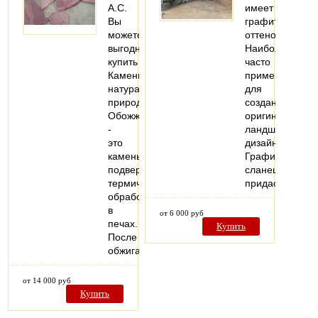
А.С.
имеет
Вы
графитовый
можете
оттенок.
выгодно
Наиболее
купить
часто
Камень
применяется
натуральный
для
природный
создания
Обожжённый
оригинального
-
ландшафтного
это
дизайна.
камень
Графитовый
подверженный
сланец
термической
придаст…
обработке
в
от 6 000 руб
печах.
Купить
После
обжига…
от 14 000 руб
Купить