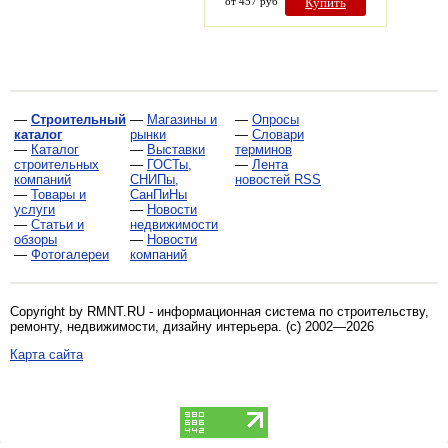
от 457 руб
Купить
—
Строительный
—
Магазины и
—
Опросы
каталог
рынки
—
Словари
—
Каталог
—
Выставки
терминов
строительных
—
ГОСТы,
—
Лента
компаний
СНИПы,
новостей RSS
—
Товары и
СанПиНы
услуги
—
Новости
—
Статьи и
недвижимости
обзоры
—
Новости
—
Фотогалереи
компаний
Copyright by RMNT.RU - информационная система по
строительству,
ремонту, недвижимости, дизайну интерьера
. (c) 2002—2026
Карта сайта