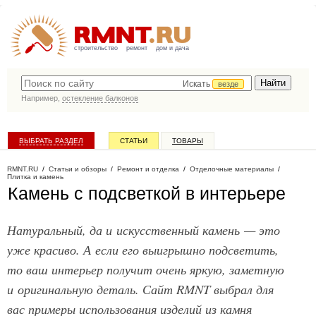
строительство
ремонт
дом и дача
Искать
везде
Например,
остекление балконов
ВЫБРАТЬ РАЗДЕЛ
СТАТЬИ
ТОВАРЫ
КАТАЛОГ КОМПАНИЙ
RMNT.RU
/
Статьи и обзоры
/
Ремонт и отделка
/
Отделочные материалы
/
Плитка и камень
Камень с подсветкой в интерьере
Натуральный, да и искусственный камень — это
уже красиво. А если его выигрышно подсветить,
то ваш интерьер получит очень яркую, заметную
и оригинальную деталь. Сайт RMNT выбрал для
вас примеры использования изделий из камня