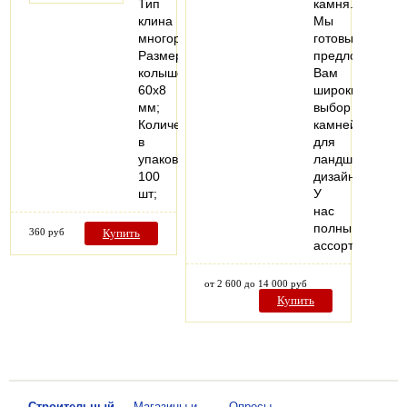
Тип
камня.
клина
Мы
многоразовый;
готовы
Размер
предложить
колышек
Вам
60х8
широкий
мм;
выбор
Количество
камней
в
для
упаковке
ландшафтного
100
дизайна.
шт;
У
нас
полный
360 руб
Купить
ассортимент…
от 2 600 до 14 000 руб
Купить
—
Строительный
—
Магазины и
—
Опросы