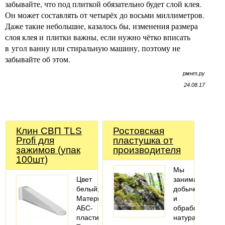
забывайте, что под плиткой обязательно будет слой клея.
Он может составлять от четырёх до восьми миллиметров.
Даже такие небольшие, казалось бы, изменения размера
слоя клея и плитки важны, если нужно чётко вписать
в угол ванну или стиральную машину, поэтому не
забывайте об этом.
рмнт.ру
24.08.17
Клин СВП TLS
Ростовская
Profi для
пластушка от
зажимов (упак
производителя
100шт)
Мы
Цвет
занимаемся
белый;
добычей
Материал
и
АБС-
обработкой
пластик;
натурального