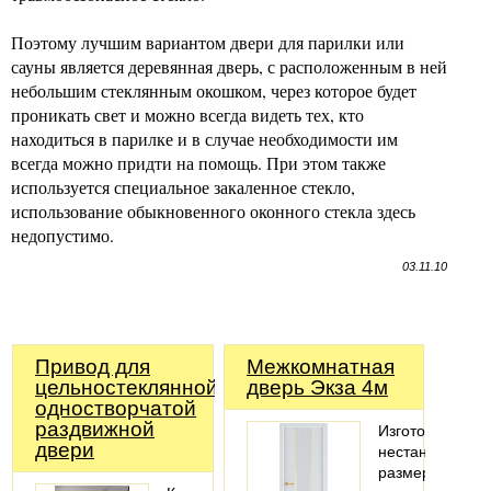
Поэтому лучшим вариантом двери для парилки или
сауны является деревянная дверь, с расположенным в ней
небольшим стеклянным окошком, через которое будет
проникать свет и можно всегда видеть тех, кто
находиться в парилке и в случае необходимости им
всегда можно придти на помощь. При этом также
используется специальное закаленное стекло,
использование обыкновенного оконного стекла здесь
недопустимо.
03.11.10
Привод для
Межкомнатная
цельностеклянной
дверь Экза 4м
одностворчатой
раздвижной
Изготовление
двери
нестандартных
размеров