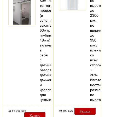
Комплект
по
тонкого
высоте
привода
до
(в
2300
сечении:
мм.,
высота
по
63мм,
ширине
глубина
до
48мм)
950
включает
мм./
в
пленка
себя
со
с
всех
датчиком
сторон
безопасности,
+
датчиками
30%
движения
Изготовление
и
нестандартных
крепления
размеров
для
по
цельностеклянной…
высоте…
от 86 000 руб
30 400 руб
Купить
Купить