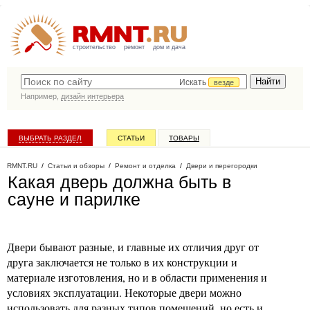
строительство
ремонт
дом и дача
Искать
везде
Например,
дизайн интерьера
ВЫБРАТЬ РАЗДЕЛ
СТАТЬИ
ТОВАРЫ
КАТАЛОГ КОМПАНИЙ
RMNT.RU
/
Статьи и обзоры
/
Ремонт и отделка
/
Двери и перегородки
Какая дверь должна быть в
сауне и парилке
Двери бывают разные, и главные их отличия друг от
друга заключается не только в их конструкции и
материале изготовления, но и в области применения и
условиях эксплуатации. Некоторые двери можно
использовать для разных типов помещений, но есть и