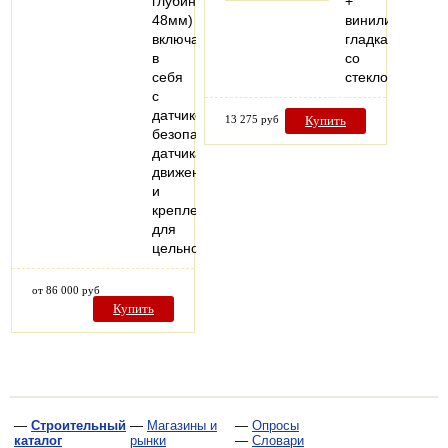
глубина
+
48мм)
винилискожа
включает
гладкая,
в
со
себя
стеклом
с
датчиком
13 275 руб
Купить
безопасности,
датчиками
движения
и
крепления
для
цельностеклянной…
от 86 000 руб
Купить
—
Строительный
—
Магазины и
—
Опросы
каталог
рынки
—
Словари