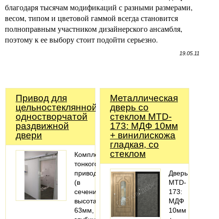
благодаря тысячам модификаций с разными размерами,
весом, типом и цветовой гаммой всегда становится
полноправным участником дизайнерского ансамбля,
поэтому к ее выбору стоит подойти серьезно.
19.05.11
Привод для
Металлическая
цельностеклянной
дверь со
одностворчатой
стеклом MTD-
раздвижной
173: МДФ 10мм
двери
+ винилискожа
гладкая, со
стеклом
Комплект
тонкого
привода
Дверь
(в
MTD-
сечении:
173:
высота
МДФ
63мм,
10мм