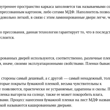
утреннее пространство каркаса заполняется так называемыми с
о прессованным картоном, либо сотами МДФ. Наполнитель позво
овольно легкий, в связи с этим ламинированные двери легче, ч
прессования, данная технология гарантирует то, что в последс
слоится.
рованных дверей используются, соответственно, различные пле
вом, иначе, своими эксплуатационными свойствами. Пленки быва
ой стороны самый дешевый, а с другой — самый ненадежный, то
которые покрыты бумажной пленкой, весьма чувствительны к
 появляются, практически не устраняемые, царапины и сколы.
ленка выгорела на солнце, также ее может покоробить влага,
вами. Процесс нанесения бумажной пленки на лист МДФ назва
елкой называются кашированными дверьми.