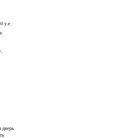
 у.е.
е.
,
я дверь
ть