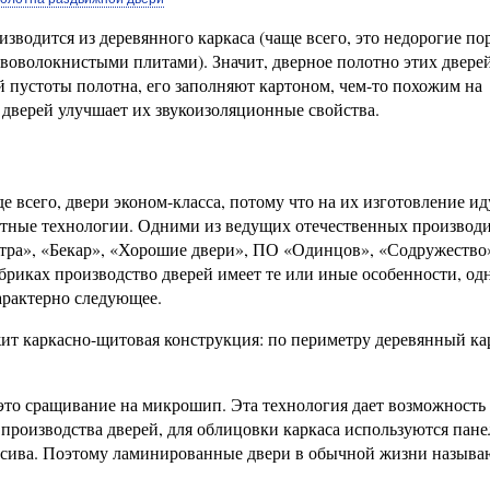
зводится из деревянного каркаса (чаще всего, это недорогие п
евоволокнистыми плитами). Значит, дверное полотно этих двере
й пустоты полотна, его заполняют картоном, чем-то похожим на
дверей улучшает их звукоизоляционные свойства.
всего, двери эконом-класса, потому что на их изготовление ид
атные технологии. Одними из ведущих отечественных производ
тра», «Бекар», «Хорошие двери», ПО «Одинцов», «Содружество
риках производство дверей имеет те или иные особенности, одн
арактерно следующее.
т каркасно-щитовая конструкция: по периметру деревянный ка
это сращивание на микрошип. Эта технология дает возможность 
я производства дверей, для облицовки каркаса используются па
ссива. Поэтому ламинированные двери в обычной жизни называ