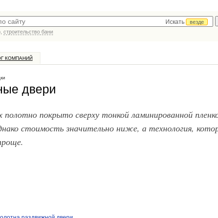
Искать
везде
р,
строительство бани
ОГ КОМПАНИЙ
дки
ные двери
х полотно покрыто сверху тонкой ламинированной пленко
днако стоимость значительно ниже, а технология, кото
проще.
полотна раздвижной двери