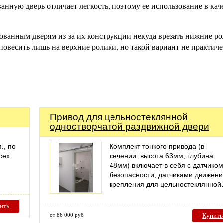
нную дверь отличает легкость, поэтому ее использование в кач
ованным дверям из-за их конструкции некуда врезать нижние рол
повесить лишь на верхние ролики, но такой вариант не практиче
Привод для цельностеклянной
одностворчатой раздвижной двери
., по
Комплект тонкого привода (в
сех
сечении: высота 63мм, глубина
48мм) включает в себя с датчиком
безопасности, датчиками движени
крепления для цельностеклянно
ить
от 86 000 руб
Купить