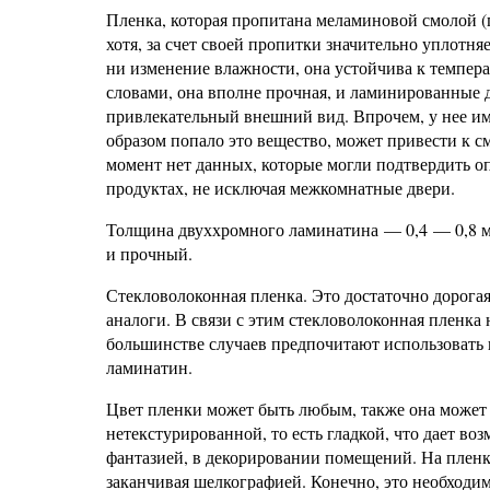
Пленка, которая пропитана меламиновой смолой (п
хотя, за счет своей пропитки значительно уплотня
ни изменение влажности, она устойчива к темпер
словами, она вполне прочная, и ламинированные 
привлекательный внешний вид. Впрочем, у нее им
образом попало это вещество, может привести к с
момент нет данных, которые могли подтвердить 
продуктах, не исключая межкомнатные двери.
Толщина двуххромного ламинатина — 0,4 — 0,8 мм
и прочный.
Стекловолоконная пленка. Это достаточно дорогая
аналоги. В связи с этим стекловолоконная пленка
большинстве случаев предпочитают использовать
ламинатин.
Цвет пленки может быть любым, также она может и
нетекстурированной, то есть гладкой, что дает в
фантазией, в декорировании помещений. На пленк
заканчивая шелкографией. Конечно, это необходимо