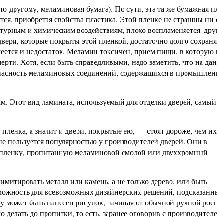
о-другому, меламиновая бумага). По сути, эта та же бумажная п
ется, приобретая свойства пластика. Этой пленке не страшны ни 
атурным и химическим воздействиям, плохо воспламеняется, др
двери, которые покрыты этой пленкой, достаточно долго сохран
еется и недостаток. Меламин токсичен, прием пищи, в которую 
мерти. Хотя, если быть справедливыми, надо заметить, что на да
опасность меламиновых соединений, содержащихся в промышле
. Этот вид ламината, используемый для отделки дверей, самый
 пленка, а значит и двери, покрытые ею, — стоят дороже, чем их
 не пользуется популярностью у производителей дверей. Они в
 пленку, пропитанную меламиновой смолой или двуххромный
митировать металл или камень, а не только дерево, или быть
озможность для всевозможных дизайнерских решений, подсказанн
у может быть нанесен рисунок, начиная от обычной ручной росп
 делать до пропитки, то есть, заранее оговорив с производителе