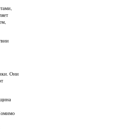
отами,
ляет
ем,
твии
нки. Они
ют
лщина
 Помимо
н