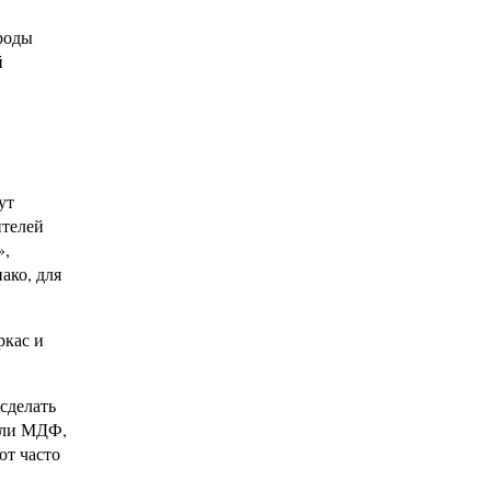
ороды
й
ут
ителей
»,
ако, для
ркас и
сделать
нели МДФ,
ют часто