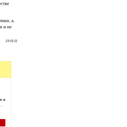
естве
ики, а,
н и не
23.03.11
я и
й…