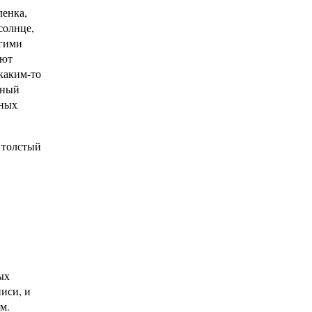
ленка,
солнце,
угими
яют
каким-то
нный
нных
 толстый
ых
иси, и
м.