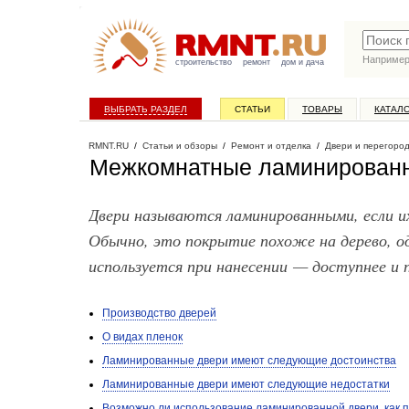
Наприме
строительство
ремонт
дом и дача
ВЫБРАТЬ РАЗДЕЛ
СТАТЬИ
ТОВАРЫ
КАТАЛ
RMNT.RU
/
Статьи и обзоры
/
Ремонт и отделка
/
Двери и перегоро
Межкомнатные ламинирован
Двери называются ламинированными, если и
Обычно, это покрытие похоже на дерево, о
используется при нанесении — доступнее и 
Производство дверей
О видах пленок
Ламинированные двери имеют следующие достоинства
Ламинированные двери имеют следующие недостатки
Возможно ли использование ламинированной двери, как 