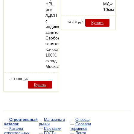
HPL
МДФ
или
10мм
ЛДСП
с
14 760 руб
Купить
индикатором
занятости
Свободно-
занято.
Качество
100%,
склад
Москва
от 1 000 руб
Купить
—
Строительный
—
Магазины и
—
Опросы
каталог
рынки
—
Словари
—
Каталог
—
Выставки
терминов
строительных
—
ГОСТы,
—
Лента