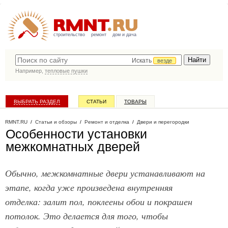
строительство
ремонт
дом и дача
Искать
везде
Например,
тепловые пушки
ВЫБРАТЬ РАЗДЕЛ
СТАТЬИ
ТОВАРЫ
КАТАЛОГ КОМПАНИЙ
RMNT.RU
/
Статьи и обзоры
/
Ремонт и отделка
/
Двери и перегородки
Особенности установки
межкомнатных дверей
Обычно, межкомнатные двери устанавливают на
этапе, когда уже произведена внутренняя
отделка: залит пол, поклеены обои и покрашен
потолок. Это делается для того, чтобы