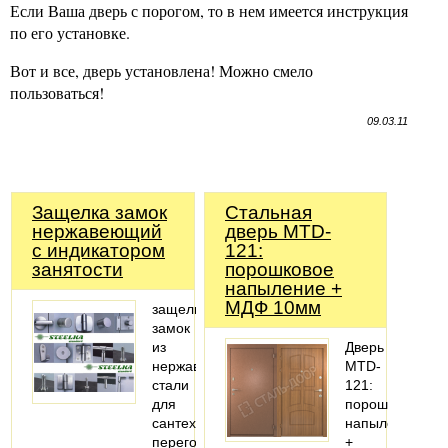
Если Ваша дверь с порогом, то в нем имеется инструкция
по его установке.
Вот и все, дверь установлена! Можно смело
пользоваться!
09.03.11
Защелка замок
Стальная
нержавеющий
дверь MTD-
с индикатором
121:
занятости
порошковое
напыление +
МДФ 10мм
защелка
замок
из
Дверь
нержавеющей
MTD-
стали
121:
для
порошковое
сантехнических
напыление
перегородок
+