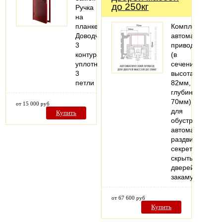
до 250кг
Ручка
на
планке
Комплект
Доводчик
автоматическог
3
привода
контура
(в
уплотнения
сечении:
3
высота
петли
82мм,
глубина
70мм)
от 15 000 руб
для
Купить
обустройства
автоматически
раздвижных
секретных
скрытых
дверей,
закамуфлиров
от 67 600 руб
Купить