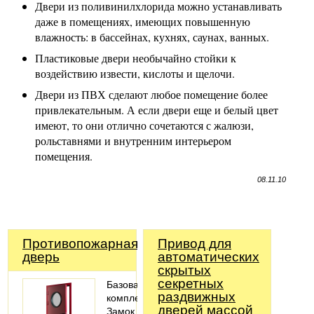
Двери из поливинилхлорида можно устанавливать
даже в помещениях, имеющих повышенную
влажность: в бассейнах, кухнях, саунах, ванных.
Пластиковые двери необычайно стойки к
воздействию извести, кислоты и щелочи.
Двери из ПВХ сделают любое помещение более
привлекательным. А если двери еще и белый цвет
имеют, то они отлично сочетаются с жалюзи,
рольставнями и внутренним интерьером
помещения.
08.11.10
Противопожарная
Привод для
дверь
автоматических
скрытых
секретных
Базовая
раздвижных
комплектация:
дверей массой
Замок