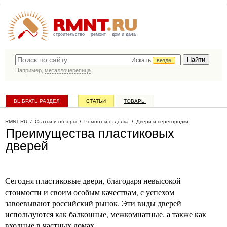
строительство
ремонт
дом и дача
Искать
везде
Например,
металлочерепица
ВЫБРАТЬ РАЗДЕЛ
СТАТЬИ
ТОВАРЫ
КАТАЛОГ КОМПАНИЙ
RMNT.RU
/
Статьи и обзоры
/
Ремонт и отделка
/
Двери и перегородки
Преимущества пластиковых
дверей
Сегодня пластиковые двери, благодаря невысокой
стоимости и своим особым качествам, с успехом
завоевывают российский рынок. Эти виды дверей
используются как балконные, межкомнатные, а также как
входные в частных домах.