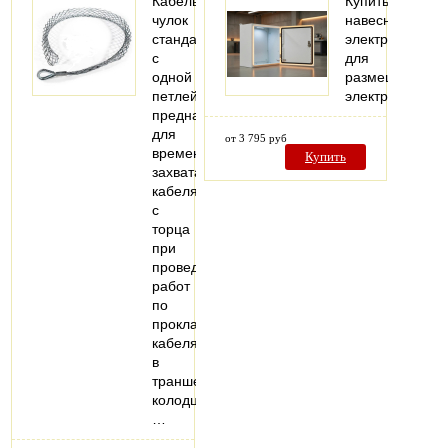
Кабельный
Купить
чулок
навесной
стандартный
электрошкаф
с
для
одной
размещения
петлей,
электрооборуд
предназначен
для
от 3 795 руб
временного
Купить
захвата
кабеля
с
торца
при
проведении
работ
по
прокладке
кабеля
в
траншеях,
колодцах,
…