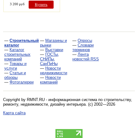
3 200 руб
Купить
—
Строительный
—
Магазины и
—
Опросы
каталог
рынки
—
Словари
—
Каталог
—
Выставки
терминов
строительных
—
ГОСТы,
—
Лента
компаний
СНИПы,
новостей RSS
—
Товары и
СанПиНы
услуги
—
Новости
—
Статьи и
недвижимости
обзоры
—
Новости
—
Фотогалереи
компаний
Copyright by RMNT.RU - информационная система по
строительству,
ремонту, недвижимости, дизайну интерьера
. (c) 2002—2026
Карта сайта