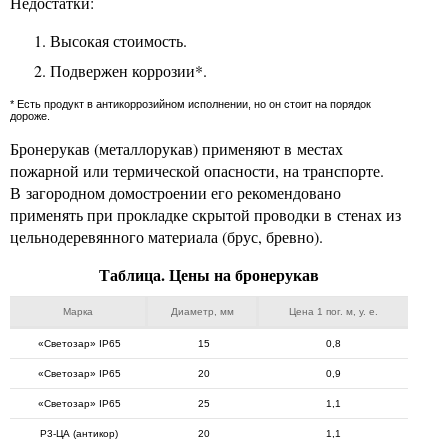
Недостатки:
Высокая стоимость.
Подвержен коррозии*.
* Есть продукт в антикоррозийном исполнении, но он стоит на порядок
дороже.
Бронерукав (металлорукав) применяют в местах
пожарной или термической опасности, на транспорте.
В загородном домостроении его рекомендовано
применять при прокладке скрытой проводки в стенах из
цельнодеревянного материала (брус, бревно).
Таблица. Цены на бронерукав
Марка
Диаметр, мм
Цена 1 пог. м, у. е.
«Светозар» IP65
15
0,8
«Светозар» IP65
20
0,9
«Светозар» IP65
25
1,1
Р3-ЦА (антикор)
20
1,1