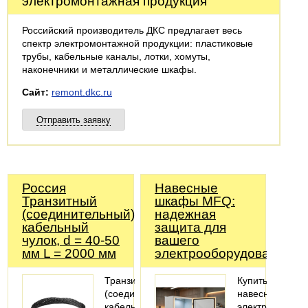
электромонтажная продукция
Российский производитель ДКС предлагает весь
спектр электромонтажной продукции: пластиковые
трубы, кабельные каналы, лотки, хомуты,
наконечники и металлические шкафы.
Сайт:
remont.dkc.ru
Отправить заявку
Россия
Навесные
Транзитный
шкафы MFQ:
(соединительный)
надежная
кабельный
защита для
чулок, d = 40-50
вашего
мм L = 2000 мм
электрооборудования
Транзитный
Купить
(соединительный)
навесной
кабельный
электрошкаф