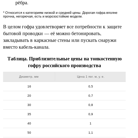
рёбра.
* Относится к категориям низкой и средней цены. Дорогая гофра вполне
прочна, негорючая, есть и морозостойкие модели.
В целом гофра удовлетворяет все потребности к защите
бытовой проводки — её можно бетонировать,
закладывать в каркасные стены или пускать снаружи
вместо кабель-канала.
Таблица. Приблизительные цены на тонкостенную
гофру российского производства
Диаметр, мм
Цена 1 пог. м, у. е.
16
0,5
20
0,7
30
0,8
35
0,9
40
1
50
1,1