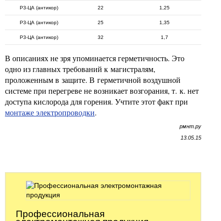
Р3-ЦА (антикор)
22
1,25
Р3-ЦА (антикор)
25
1,35
Р3-ЦА (антикор)
32
1,7
В описаниях не зря упоминается герметичность. Это
одно из главных требований к магистралям,
проложенным в защите. В герметичной воздушной
системе при перегреве не возникает возгорания, т. к. нет
доступа кислорода для горения. Учтите этот факт при
монтаже электропроводки
.
рмнт.ру
13.05.15
Профессиональная