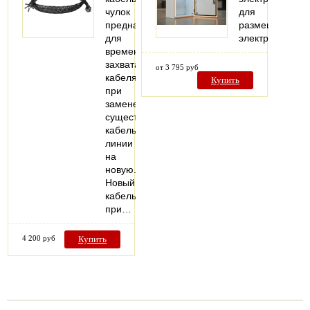
чулок
для
предназначен
размещения
для
электрооборуд
временного
захвата
от 3 795 руб
кабеля
Купить
при
замене
существующей
кабельной
линии
на
новую.
Новый
кабель
при…
4 200 руб
Купить