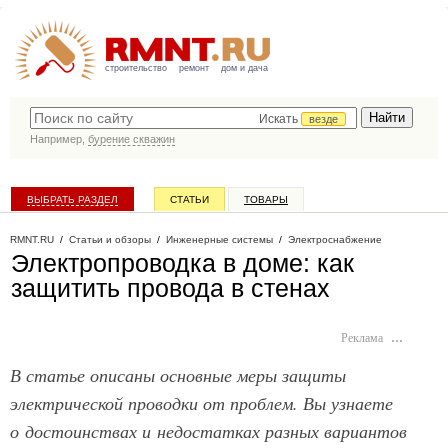
строительство
ремонт
дом и дача
Искать
везде
Например,
бурение скважин
ВЫБРАТЬ РАЗДЕЛ
СТАТЬИ
ТОВАРЫ
КАТАЛОГ КОМПАНИЙ
RMNT.RU
/
Статьи и обзоры
/
Инженерные системы
/
Электроснабжение
Электропроводка в доме: как
защитить провода в стенах
Реклама
…
В статье описаны основные меры защиты
электрической проводки от проблем. Вы узнаете
о достоинствах и недостатках разных вариантов