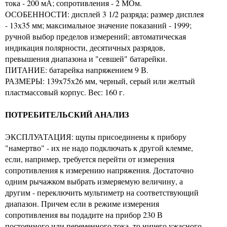
тока - 200 мА; сопротивления - 2 МОм.
ОСОБЕННОСТИ: дисплей 3 1/2 разряда; размер дисплея
- 13х35 мм; максимальное значение показаний - 1999;
ручной выбор пределов измерений; автоматическая
индикация полярности, десятичных разрядов,
превышения диапазона и "севшей" батарейки.
ПИТАНИЕ: батарейка напряжением 9 В.
РАЗМЕРЫ: 139х75х26 мм, черный, серый или желтый
пластмассовый корпус. Вес: 160 г.
ПОТРЕБИТЕЛЬСКИЙ АНАЛИЗ
ЭКСПЛУАТАЦИЯ: щупы присоединены к прибору
"намертво" - их не надо подключать к другой клемме,
если, например, требуется перейти от измерения
сопротивления к измерению напряжения. Достаточно
одним рычажком выбрать измеряемую величину, а
другим - переключить мультиметр на соответствующий
диапазон. Причем если в режиме измерения
сопротивления вы подадите на прибор 230 В
постоянного или переменного тока, то ничего ужасного