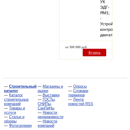
УК
ЭДГ-
ЯМ1;
-
Устройство
контроля
двигателя…
от 300 000 руб
Купить
—
Строительный
—
Магазины и
—
Опросы
каталог
рынки
—
Словари
—
Каталог
—
Выставки
терминов
строительных
—
ГОСТы,
—
Лента
компаний
СНИПы,
новостей RSS
—
Товары и
СанПиНы
услуги
—
Новости
—
Статьи и
недвижимости
обзоры
—
Новости
—
Фотогалереи
компаний