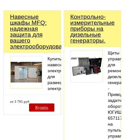
Навесные
Контрольно-
шкафы MFQ:
измерительные
надежная
приборы на
защита для
дизельные
вашего
генераторы.
электрооборудования
Щиты
Купить
управления
навесной
для
электрошкаф
ремонта
для
дизель-
размещения
генераторов:
электрооборудования
-
Привод
задатчика
от 3 795 руб
оборотов
Купить
ЮГИШ
657117.001
на
пульты
управления