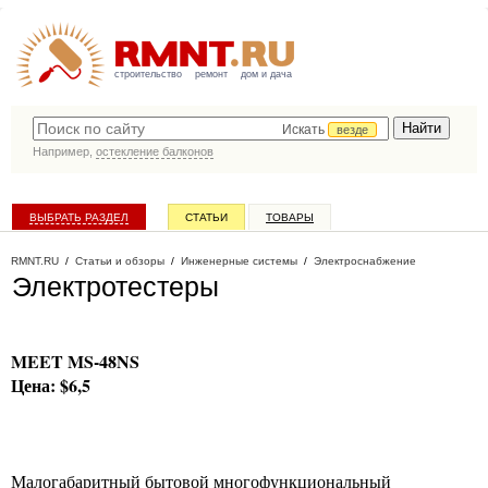
строительство
ремонт
дом и дача
Искать
везде
Например,
остекление балконов
ВЫБРАТЬ РАЗДЕЛ
СТАТЬИ
ТОВАРЫ
КАТАЛОГ КОМПАНИЙ
RMNT.RU
/
Статьи и обзоры
/
Инженерные системы
/
Электроснабжение
Электротестеры
MEET MS-48NS
Цена: $6,5
Малогабаритный бытовой многофункциональный