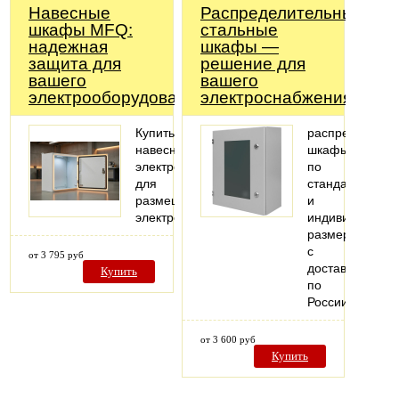
Навесные
Распределительные
шкафы MFQ:
стальные
надежная
шкафы —
защита для
решение для
вашего
вашего
электрооборудования
электроснабжения!
Купить
распределител
навесной
шкафы
электрошкаф
по
для
стандартным
размещения
и
электрооборудования
индивидуальн
размерам
с
от 3 795 руб
доставкой
Купить
по
России
от 3 600 руб
Купить