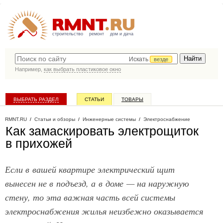
строительство
ремонт
дом и дача
Искать
везде
Например,
как выбрать пластиковое окно
ВЫБРАТЬ РАЗДЕЛ
СТАТЬИ
ТОВАРЫ
КАТАЛОГ КОМПАНИЙ
RMNT.RU
/
Статьи и обзоры
/
Инженерные системы
/
Электроснабжение
Как замаскировать электрощиток
в прихожей
Если в вашей квартире электрический щит
вынесен не в подъезд, а в доме — на наружную
стену, то эта важная часть всей системы
электроснабжения жилья неизбежно оказывается