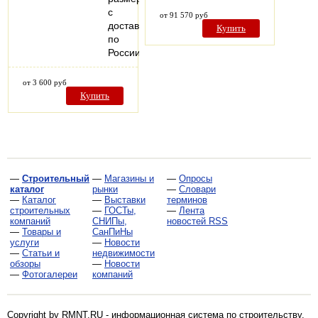
с
от 91 570 руб
доставкой
Купить
по
России
от 3 600 руб
Купить
—
Строительный
—
Магазины и
—
Опросы
каталог
рынки
—
Словари
—
Каталог
—
Выставки
терминов
строительных
—
ГОСТы,
—
Лента
компаний
СНИПы,
новостей RSS
—
Товары и
СанПиНы
услуги
—
Новости
—
Статьи и
недвижимости
обзоры
—
Новости
—
Фотогалереи
компаний
Copyright by RMNT.RU - информационная система по
строительству,