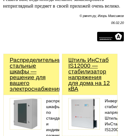
неприглядный предмет в своей прихожей очень велико.
© рмнт.ру, Игорь Максимов
06.02.20
Распределительные
Штиль ИнСтаб
стальные
IS12000 —
шкафы —
стабилизатор
решение для
напряжения
вашего
для дома на 12
электроснабжения!
кВА
распределительные
Инвертоный
шкафы
стабилизатор
по
напряжения
стандартным
Штиль
и
ИнСтаб
индивидуальным
IS12000
размерам