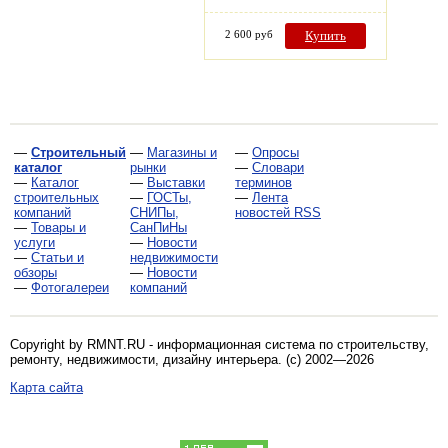
2 600 руб
Купить
—
Строительный
—
Магазины и
—
Опросы
каталог
рынки
—
Словари
—
Каталог
—
Выставки
терминов
строительных
—
ГОСТы,
—
Лента
компаний
СНИПы,
новостей RSS
—
Товары и
СанПиНы
услуги
—
Новости
—
Статьи и
недвижимости
обзоры
—
Новости
—
Фотогалереи
компаний
Copyright by RMNT.RU - информационная система по
строительству,
ремонту, недвижимости, дизайну интерьера
. (c) 2002—2026
Карта сайта