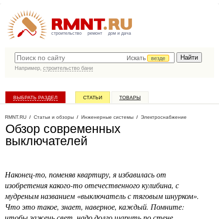
строительство
ремонт
дом и дача
Искать
везде
Например,
строительство бани
ВЫБРАТЬ РАЗДЕЛ
СТАТЬИ
ТОВАРЫ
КАТАЛОГ КОМПАНИЙ
RMNT.RU
/
Статьи и обзоры
/
Инженерные системы
/
Электроснабжение
Обзор современных
выключателей
Наконец-то, поменяв квартиру, я избавилась от
изобретения какого-то отечественного кулибина, с
мудреным названием «выключатель с тяговым шнурком».
Что это такое, знает, наверное, каждый. Помните:
чтобы зажечь свет, надо долго шарить по стене,