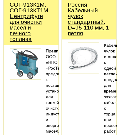
СОГ-913К1М,
Россия
СОГ-913КТ1М
Кабельный
Центрифуги
чулок
для очистки
стандартный,
масел и
D=95-110 мм, 1
печного
петля
топлива
Кабельный
Предприятие
чулок
ООО
стандартный
«НПО
с
«РосТехЭнерго»
одной
предлагает
петлей,
к
предназначен
поставке
для
установки
временного
для
захвата
тонкой
кабеля
очистки
с
индустриальных
торца
и
при
энергетических
проведении
масел,
работ