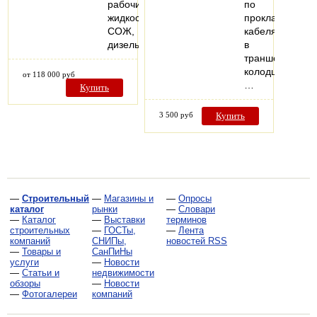
рабочих
по
жидкостей
прокладке
СОЖ,
кабеля
дизельных…
в
траншеях,
колодцах,
от 118 000 руб
…
Купить
3 500 руб
Купить
—
Строительный
—
Магазины и
—
Опросы
каталог
рынки
—
Словари
—
Каталог
—
Выставки
терминов
строительных
—
ГОСТы,
—
Лента
компаний
СНИПы,
новостей RSS
—
Товары и
СанПиНы
услуги
—
Новости
—
Статьи и
недвижимости
обзоры
—
Новости
—
Фотогалереи
компаний