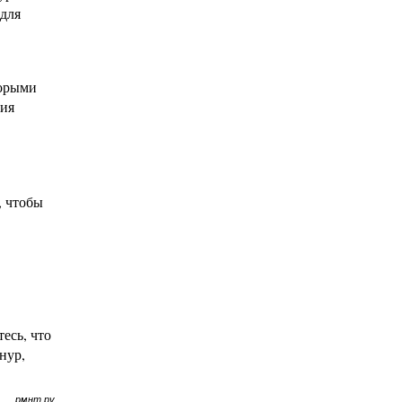
 для
торыми
ния
, чтобы
есь, что
нур,
рмнт.ру