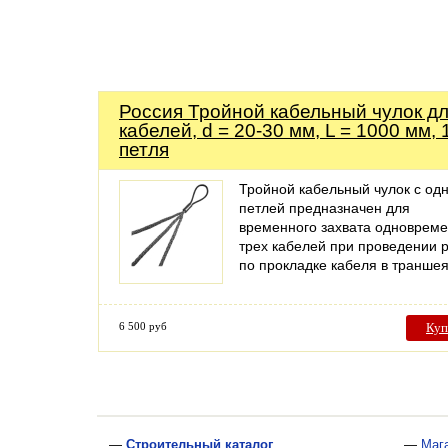
Россия Тройной кабельный чулок дл
кабелей, d = 20-30 мм, L = 1000 мм, 
петля
Тройной кабельный чулок с од
петлей предназначен для
временного захвата одноврем
трех кабелей при проведении 
по прокладке кабеля в транше
6 500 руб
Куп
—
Строительный каталог
—
Маг