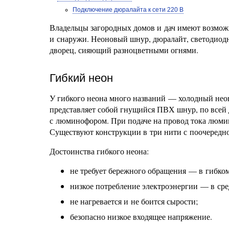
Подключение дюралайта к сети 220 В
Владельцы загородных домов и дач имеют возможн
и снаружи. Неоновый шнур, дюралайт, светодиод
дворец, сияющий разноцветными огнями.
Гибкий неон
У гибкого неона много названий — холодный нео
представляет собой гнущийся ПВХ шнур, по всей 
с люминофором. При подаче на провод тока люмин
Существуют конструкции в три нити с поочередн
Достоинства гибкого неона:
не требует бережного обращения — в гибком
низкое потребление электроэнергии — в сре
не нагревается и не боится сырости;
безопасно низкое входящее напряжение.