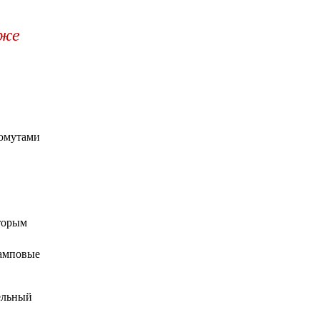
иже
хомутами
торым
ламповые
ельный