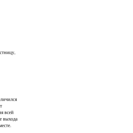
стницу,
еличился
т
ия всей
е выхода
месте.