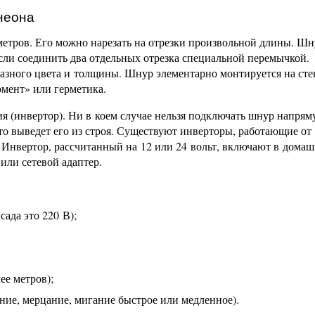
 неона
метров. Его можно нарезать на отрезки произвольной длины. Шн
если соединить два отдельных отрезка специальной перемычкой.
азного цвета и толщины. Шнур элементарно монтируется на ст
мент» или герметика.
ия (инвертор). Ни в коем случае нельзя подключать шнур напря
то выведет его из строя. Существуют инверторы, работающие от
В. Инвертор, рассчитанный на 12 или 24 вольт, включают в дом
или сетевой адаптер.
сада это 220 В);
ее метров);
ие, мерцание, мигание быстрое или медленное).