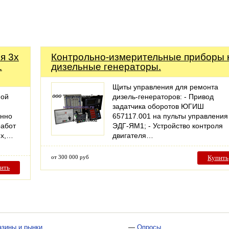
я 3х
Контрольно-измерительные приборы 
1
дизельные генераторы.
Щиты управления для ремонта
ной
дизель-генераторов: - Привод
задатчика оборотов ЮГИШ
енно
657117.001 на пульты управления
работ
ЭДГ-ЯМ1; - Устройство контроля
ях,…
двигателя…
от 300 000 руб
Купить
ить
азины и рынки
—
Опросы