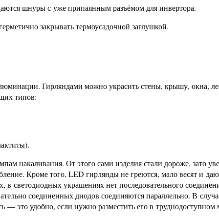
одаются шнуры с уже припаянным разъёмом для инвертора.
герметично закрывать термоусадочной заглушкой.
люминации. Гирляндами можно украсить стены, крышу, окна, ле
щих типов:
лактиты).
пам накаливания. От этого сами изделия стали дороже, зато ув
бление. Кроме того, LED гирлянды не греются, мало весят и даю
, в светодиодных украшениях нет последовательного соединен
ательно соединенных диодов соединяются параллельно. В случа
ть — это удобно, если нужно разместить его в труднодоступном 